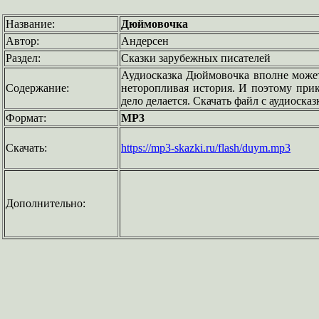
Название:
Дюймовочка
Автор:
Андерсен
Раздел:
Сказки зарубежных писателей
Аудиосказка Дюймовочка вполне может
Содержание:
неторопливая история. И поэтому прик
дело делается. Скачать файл с аудиоска
Формат:
MP3
Скачать:
https://mp3-skazki.ru/flash/duym.mp3
Дополнительно: