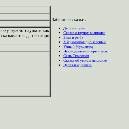
Забавные сказки:
Двое из сумы
азку нужно слушать как
Сказка о глупом мышонке
сказывается да не скоро
Змея и рыба
У Лукоморья дуб зеленый
Умный Мухаммед
Иван-царевич и серый волк
Семь Симеонов
Сказка об умном мышонке
Цапля и журавель