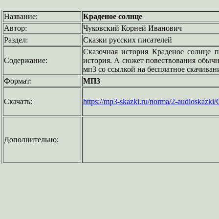
Название:
Краденое солнце
Автор:
Чуковский Корней Иванович
Раздел:
Сказки русских писателей
Сказочная история Краденое солнце п
Содержание:
история. А сюжет повествования обычно
мп3 со ссылкой на бесплатное скачиван
Формат:
МП3
Скачать:
https://mp3-skazki.ru/norma/2-audioskaz
Дополнительно: