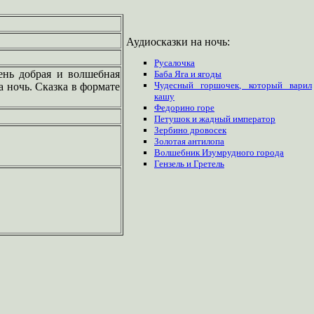
Аудиосказки на ночь:
Русалочка
ень добрая и волшебная
Баба Яга и ягоды
Чудесный горшочек, который варил
 ночь. Сказка в формате
кашу
Федорино горе
Петушок и жадный император
Зербино дровосек
Золотая антилопа
Волшебник Изумрудного города
Гензель и Гретель