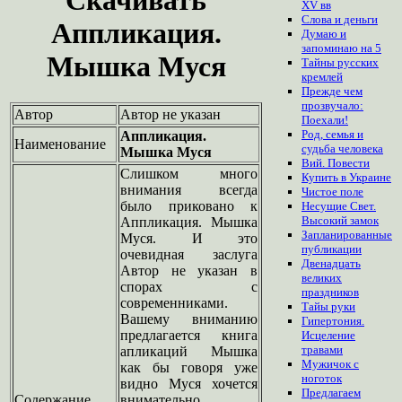
XV вв
Слова и деньги
Аппликация.
Думаю и
запоминаю на 5
Мышка Муся
Тайны русских
кремлей
Прежде чем
прозвучало:
Автор
Автор не указан
Поехали!
Род, семья и
Аппликация.
Наименование
судьба человека
Мышка Муся
Вий. Повести
Слишком много
Купить в Украине
внимания всегда
Чистое поле
было приковано к
Несущие Свет.
Высокий замок
Аппликация. Мышка
Запланированные
Муся. И это
публикации
очевидная заслуга
Двенадцать
Автор не указан в
великих
спорах с
праздников
современниками.
Тайы руки
Вашему вниманию
Гипертония.
предлагается книга
Исцеление
травами
апликаций Мышка
Мужичок с
как бы говоря уже
ноготок
видно Муся хочется
Предлагаем
Содержание
внимательно