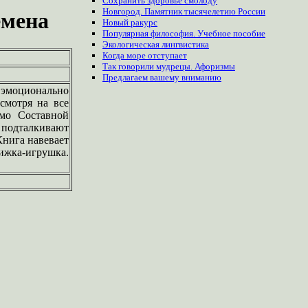
Сохранить здоровье смолоду
Новгород. Памятник тысячелетию России
емена
Новый ракурс
Популярная философия. Учебное пособие
Экологическая лингвистика
Когда море отступает
Так говорили мудрецы. Афоризмы
Предлагаем
вашему
вниманию
эмоционально
смотря на все
змо Составной
 подталкивают
Книга навевает
ижка-игрушка.