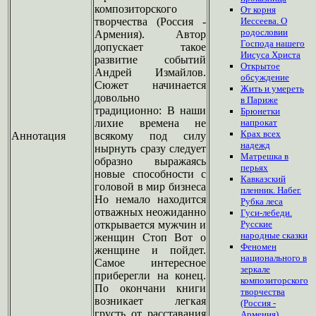
композиторского
От корня
творчества (Россия -
Иессеева. О
родословии
Армения). Автор
Господа нашего
допускает такое
Иисуса Христа
развитие событий
Открытое
Андрей Измайлов.
обсуждение
Сюжет начинается
Жить и умереть
довольно
в Париже
традиционно: В наши
Брюнетки
лихие времена не
напрокат
Крах всех
Аннотация
всякому под силу
надежд
нырнуть сразу следует
Матрешка в
образно выражаясь
перьях
новые способности с
Кавказский
головой в мир бизнеса
пленник. Набег.
Но немало находится
Рубка леса
отважных неожиданно
Гуси-лебеди.
открывается мужчин и
Русские
народные сказки
женщин Стоп Вот о
Феномен
женщине и пойдет.
национального в
Самое интересное
зеркале
приберегли на конец.
композиторского
По окончани книги
творчества
возникает легкая
(Россия -
грусть от расставания
Армения)