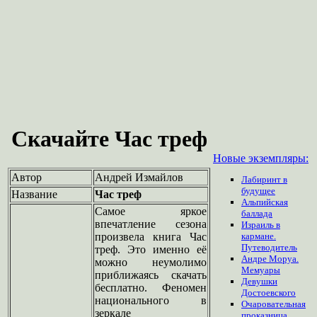
Скачайте Час треф
Новые экземпляры:
Автор
Андрей Измайлов
Лабиринт в
будущее
Название
Час треф
Альпийская
Самое яркое
баллада
впечатление сезона
Израиль в
произвела книга Час
кармане.
Путеводитель
треф. Это именно её
Андре Моруа.
можно неумолимо
Мемуары
приближаясь скачать
Девушки
бесплатно. Феномен
Достоевского
национального в
Очаровательная
зеркале
проказница