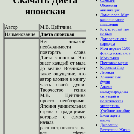
Самолет.
Объемная
японская
аппликация
Ломоносов. Миф
как основание
мышления
Автор
М.В. Цейтлина
Кот, который там
Наименование
Диета японская
не был
Договориться с
Нет никакой
народом
необходимости
Мои первые 1500
повторять слова
французских слов
Диета японская. Это
Могильник
знает каждый от мала
Почтовые марки
Королева Лир
до велика Возникает
Легенда
такое ощущение, что
Хомячковые
автор вложил в книгу
будни
часть своей души.
Анализ
Творчество гения
международных
М.В. Цейтлина
ситуаций и
просто необозримо.
политическая
Япония удивительная
экспертиза.
Учебное пособие
страна с традициями
Ёжка идет в
которые с самого
школу
начала
Джованни
распространяются на
Боттезини. Жизнь
все сферы