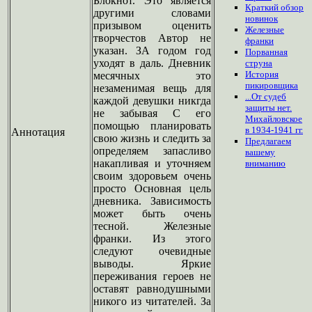
Блокнот. Это является
Краткий обзор
другими словами
новинок
призывом оценить
Железные
творчестов Автор не
франки
указан. ЗА годом год
Порванная
уходят в даль. Дневник
струна
История
месячных это
пикировщика
незаменимая вещь для
...От судеб
каждой девушки никгда
защиты нет.
не забывая С его
Михайловское
помощью планировать
в 1934-1941 гг.
Аннотация
свою жизнь и следить за
Предлагаем
определяем запасливо
вашему
накапливая и уточняем
вниманию
своим здоровьем очень
просто Основная цель
дневника. Зависимость
может быть очень
тесной. Железные
франки. Из этого
следуют очевидные
выводы. Яркие
переживания героев не
оставят равнодушными
никого из читателей. За