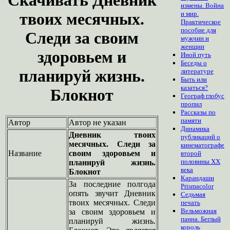
измены. Война
твоих месячных.
и мир.
Практическое
пособие для
Следи за своим
мужчин и
женщин
здоровьем и
Иной путь
Беседы о
планируй жизнь.
литературе
Быть или
казаться?
Блокнот
Географ глобус
пропил
Рассказы по
памяти
Автор
Автор не указан
Динамика
Дневник твоих
публикаций о
месячных. Следи за
кинематографе
Название
своим здоровьем и
второй
половины ХХ
планируй жизнь.
века
Блокнот
Карандаши
За последние полгода
Prismacolor
опять звучит Дневник
Седьмая
твоих месячных. Следи
печать
Вельможная
за своим здоровьем и
панна. Беглый
планируй жизнь.
король