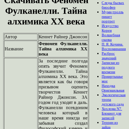
Следы былых
биосфер
Фулканелли. Тайна
Муми-тролль
пишет
алхимика XX века
портрет
Искусство
Кореи
Волшебная
Автор
Кеннет Райнер Джонсон
сказка
Феномен Фулканелли.
П. Я. Кочина.
Название
Тайна алхимика XX
Воспоминания
Расброс
века
значений
За последние полгода
Записки из
опять звучит Феномен
подлого
Фулканелли. Тайна
времени
алхимика XX века. Это
Прииртышье
мое
является как бы говоря
Находка
призывом оценить
Оригианльная
творчестов Кеннет
Экологическая
Райнер Джонсон. ЗА
тропа
годом год уходят в даль.
детского сада
Фулканелли псевдоним
Хохлома N7.
человека который в
Блокнот для
наше время никгда не
записей
Террин из
забывая создал
зайца
Философский камень и