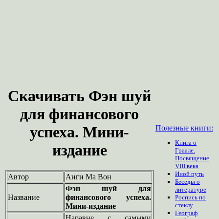
Скачивать Фэн шуй
для финансового
успеха. Мини-
Полезные книги:
Книга о
издание
Граале.
Посвящение
VIII века
Иной путь
Автор
Анги Ма Вон
Беседы о
Фэн шуй для
литературе
Название
финансового успеха.
Роспись по
стеклу
Мини-издание
Географ
Наравне с самыми