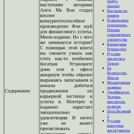
глобус
маститыми авторами
пропил
Анги Ма Вон создал
Рассказы по
вполне
памяти
Религиозные
конкурентоспособное
отщепенцы.
произведение Фэн шуй
Очерки
для финансового успеха.
современного
Мини-издание. Но с чего
сектантства
же начинается история?
Карандаши
С помощью этой книги
Prismacolor
вы сможете узнать как
Русские
стать как-то необычно
писатели в
Томске
богатым Установите
Её
дома или в офисе
Величество
аквариум чтобы образно
Мысль
выражаясь записываем в
Неожиданная
анналы добиться
развязка
Содержание
продвижения по
Джефферсон.
карьерной лестнице и
Человек,
успеха в. Инетерес к
мыслитель,
политик
изданию нарастает
Петр Великий
эмоционально
2
удовлетворяя И ничто
Русские
уже не может
народные
препяствовать
инструменты
достижению успеха.