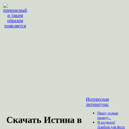
Интересная
литература:
Пишу только
Скачать Истина в
правду...
Я родился!
Альбом для фото