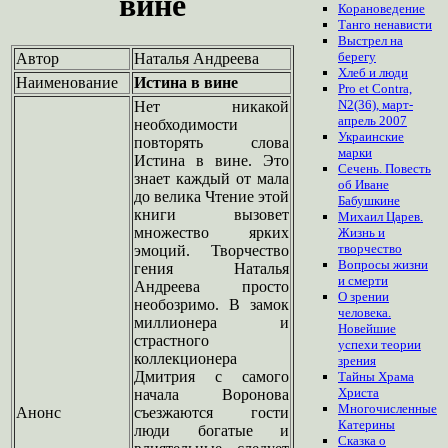
вине
Корановедение
Танго ненависти
Выстрел на
берегу
Автор
Наталья Андреева
Хлеб и люди
Наименование
Истина в вине
Pro et Contra,
N2(36), март-
Нет никакой
апрель 2007
необходимости
Украинские
повторять слова
марки
Истина в вине. Это
Сечень. Повесть
знает каждый от мала
об Иване
до велика Чтение этой
Бабушкине
книги вызовет
Михаил Царев.
множество ярких
Жизнь и
творчество
эмоций. Творчество
Вопросы жизни
гения Наталья
и смерти
Андреева просто
О зрении
необозримо. В замок
человека.
миллионера и
Новейшие
страстного
успехи теории
коллекционера
зрения
Дмитрия с самого
Тайны Храма
Христа
начала Воронова
Многочисленные
Анонс
съезжаются гости
Катерины
люди богатые и
Сказка о