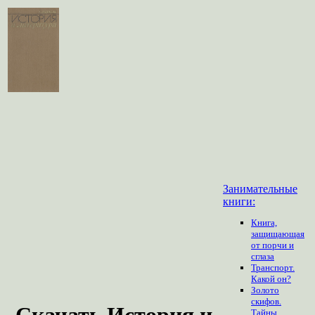
Занимательные
книги:
Книга,
защищающая
от порчи и
сглаза
Транспорт.
Какой он?
Золото
скифов.
Скачать История и
Тайны