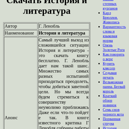
степных
литература
курганов
Карл
Брюллов.
Живопись
Автор
Г. Ленобль
Вариантность
слова и
Наименование
История и литература
языковая
Самый лучший выход из
норма
сложившейся ситуации
Олень
Золотые Рога
История и литература -
Как говорить
это скачать книгу
о вере
бесплатно. Г. Ленобль
Купить
дает нам такой шанс.
кляссер
Множество самых
Седьмая
разных испытаний
печать
приходиться преодолеть,
Вельможная
чтобы добиться заветной
панна. Беглый
король
цели. Но мы всегда
Краткий
будем стремиться к
обзор
совершенству
новинок
неумолимо приближаясь
Семь снов
Даже если что-то пойдет
черного кота
Анонс
е так. В книге
Порванная
известного критика Г
струна
Ленобля собраны работы
История