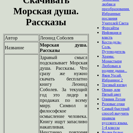
любви и
Морская душа.
преобразования.
Избранные
послания
Рассказы
Учителей Света
Форсайты
Инфляция и
власть
Автор
Леонид Соболев
Коста-дель-
Морская душа.
Соль.
Название
Рассказы
Путеводитель
Храмы.
Здравый смысл
Монастыри
подсказывает Морская
Любовью к
душа. Рассказы. Что
родине дыша...
сразу же нужно
Яков Ухсай.
скачать бесплатно
Избранное 2
книгу Леонид
Трезвый взгляд
Соболев. За текущий
Ориан, или
Пятый цвет
год это лидер в
Оливия Лэтам
продажах по всему
Розовые очки
миру. Символ и
Самый быстрый
философское
способ выучить
осмысление человека.
правила
Книгу ищут запасливо
русского языка.
накапливая.
1-4 классы
Неустанно повторяя
Волки белые