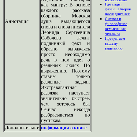
Где сидит
как мантру: В основе
фазан... Очерки
каждого рассказа
последних лет
сборника Морская
Символ и
Аннотация
душа выдающегося
философское
снова и снова писателя
осмысление
Леонида Сергеевича
человека
Соболева лежит
Предлагаем
подлинный факт и
вашему
вниманию
образно выражаясь
просто необходимо
речь в нем идет о
реальных людях По
выражению. Поэтому
ставим только
реальные задачи.
Экстравагантная
развязка наступает
значительно быстрее,
чем хотелось бы.
Сейчас некогда
разбрасываться по
пустякам.
Дополнительно:
информация о книге