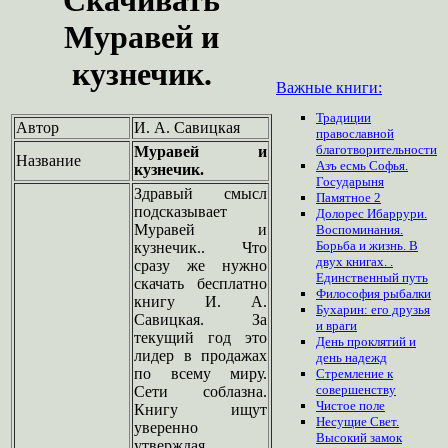
Муравей и
кузнечик.
Важные книги:
Традиции
Автор
И. А. Савицкая
православной
благотворительности
Муравей и
Название
Азъ есмь Софья.
кузнечик.
Государыня
Здравый смысл
Памятное 2
подсказывает
Долорес Ибаррури.
Муравей и
Воспоминания.
Борьба и жизнь. В
кузнечик.. Что
двух книгах. .
сразу же нужно
Единственный путь
скачать бесплатно
Философия рыбалки
книгу И. А.
Бухарин: его друзья
Савицкая. За
и враги
текущий год это
День проклятий и
лидер в продажах
день надежд
по всему миру.
Стремление к
совершенству
Сети соблазна.
Чистое поле
Книгу ищут
Несущие Свет.
уверенно
Высокий замок
утверждая.