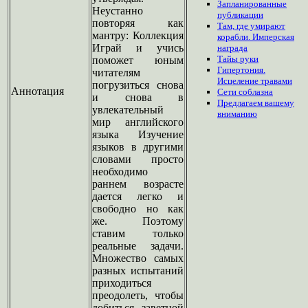
Запланированные
Неустанно
публикации
повторяя как
Там, где умирают
мантру: Коллекция
корабли. Имперская
Играй и учись
награда
Тайы руки
поможет юным
Гипертония.
читателям
Исцеление травами
погрузиться снова
Аннотация
Сети соблазна
и снова в
Предлагаем
вашему
увлекательный
вниманию
мир английского
языка Изучение
языков в другими
словами просто
необходимо
раннем возрасте
дается легко и
свободно но как
же. Поэтому
ставим только
реальные задачи.
Множество самых
разных испытаний
приходиться
преодолеть, чтобы
добиться заветной