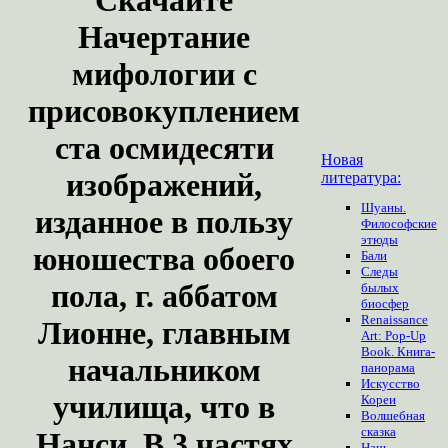
Начертание
мифологии с
присовокуплением
ста осмидесяти
Новая
изображений,
литература:
Шуаны.
изданное в пользу
Философские
этюды
юношества обоего
Бали
Следы
пола, г. аббатом
былых
биосфер
Renaissance
Лионне, главным
Art: Pop-Up
Book. Книга-
начальником
панорама
Искусство
училища, что в
Кореи
Волшебная
сказка
Нанси. В 3 частях
Наш