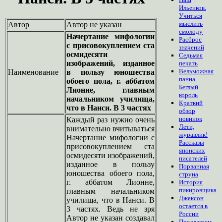
Ильенков.
Учиться
мыслить
Автор
Автор не указан
смолоду
Начертание мифологии
Расброс
с присовокуплением ста
значений
осмидесяти
Седьмая
изображений, изданное
печать
Вельможная
Наименование
в пользу юношества
панна.
обоего пола, г. аббатом
Беглый
Лионне, главным
король
начальником училища,
Краткий
что в Нанси. В 3 частях
обзор
новинок
Каждый раз нужно очень
Лети,
внимательно вчитываться
журавлик!
Начертание мифологии с
Рассказы
присовокуплением ста
японских
осмидесяти изображений,
писателей
изданное в пользу
Порванная
юношества обоего пола,
струна
г. аббатом Лионне,
История
пикировщика
главным начальником
Джексон
училища, что в Нанси. В
остается в
3 частях. Ведь не зря
России
Автор не указан создавал
Предлагаем