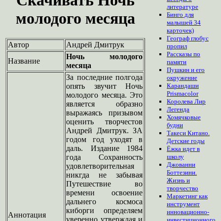
литературе
молодого месяца
Бинго для
малышей 34
карточек)
Географ глобус
Автор
Андрей Дмитрук
пропил
Рассказы по
Ночь молодого
Название
памяти
месяца
Пушкин и его
За последние полгода
окружение
опять звучит Ночь
Карандаши
Prismacolor
молодого месяца. Это
Королева Лир
является образно
Легенда
выражаясь призывом
Хомячковые
оценить творчестов
будни
Андрей Дмитрук. ЗА
Такеси Китано.
годом год уходят в
Детские годы
даль. Издание 1984
Ёжка идет в
года Сохранность
школу
Джованни
удовлетворительная
Боттезини.
никгда не забывая
Жизнь и
Путешествие во
творчество
времени освоение
Маркетинг как
дальнего космоса
инструмент
киборги определяем
инновационно-
Аннотация
уверенно утверждая и
инвестиционного