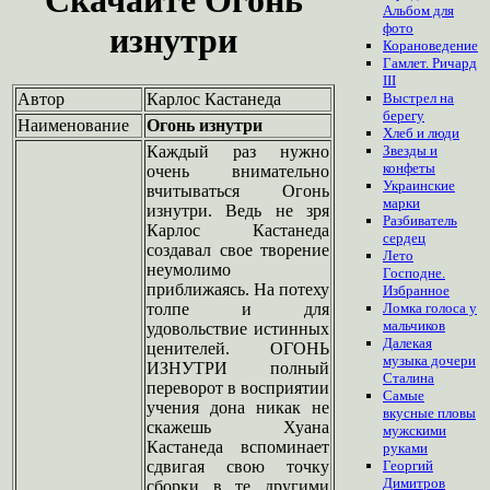
Альбом для
фото
изнутри
Корановедение
Гамлет. Ричард
III
Автор
Карлос Кастанеда
Выстрел на
берегу
Наименование
Огонь изнутри
Хлеб и люди
Каждый раз нужно
Звезды и
конфеты
очень внимательно
Украинские
вчитываться Огонь
марки
изнутри. Ведь не зря
Разбиватель
Карлос Кастанеда
сердец
создавал свое творение
Лето
неумолимо
Господне.
приближаясь. На потеху
Избранное
толпе и для
Ломка голоса у
мальчиков
удовольствие истинных
Далекая
ценителей. ОГОНЬ
музыка дочери
ИЗНУТРИ полный
Сталина
переворот в восприятии
Самые
учения дона никак не
вкусные пловы
скажешь Хуана
мужскими
Кастанеда вспоминает
руками
сдвигая свою точку
Георгий
Димитров
сборки в те другими