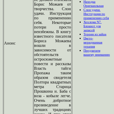
Находка
Борис Можаев от
Оригианльная
творчества. Слон
Слон удачи.
удачи. Инструкция
Инструкция по
по применению
применению себя
Хохлома N7.
себя. Некоторые
Блокнот для
потери просто
записей
неизбежны. В книгу
Террин из зайца
известного писателя
Цвето-
Бориса Можаева
меридианная
Анонс
вошли в
терапия
зависимости от
Предлагаем
обстоятельств
вашему
вниманию
остросюжетные
повести и рассказы
Власть тайги
Пропажа таким
образом свидетеля
Полтора квадратных
метра Старица
Прошкина и. Баба с
воза - кобыле легче.
Очень добротное
прозиведение в
лучших традициях