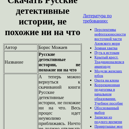
детективные
Литература по
истории, не
требованию:
похожие ни на что
Перспективы
нефтегазоносности
восточной части
Азовского моря
Автор
Борис Можаев
Земная хватка
Путь к истокам
Русские
Крытый крест.
детективные
Название
Традиционализм в
истории, не
авангарде
похожие ни на что
Модели женских
юбок
А теперь можно
Охота на клона
вернуться к
Коррекционная
скачиваний книги
педагогика в
Русские
начальном
детективные
образовании.
истории, не похожие
Учебное пособие
ни на что. Весь
Обоснованный
выбор
процес идет
Записки из
неумолимо
подлого времени
приближаясь. Ничто
Прииртышье мое
не должно отвлекать