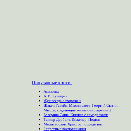
Популярные книги:
Амазонка
А. И. Куинджи
Жук всегда осторожен
Шакти Гавейн. Мысли света. Георгий Сытин.
Мысли, создающие жизнь без старения 2
Балерина Саша. Книжка с самоделками
Танкер Дербент. Инженер. Подвиг
Молитвослов. Христос посреди нас
Запретные воспоминания