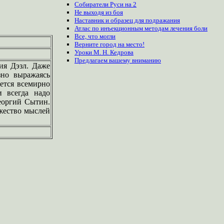
Собиратели Руси на 2
Не выходя из боя
Наставник и образец для подражания
Атлас по инъекционным методам лечения боли
Все, что могли
Верните город на место!
Уроки М. Н. Кедрова
Предлагаем
вашему
вниманию
ия Дэзл. Даже
зно выражаясь
ется всемирно
 всегда надо
еоргий Сытин.
ожество мыслей