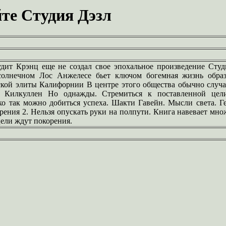
те Студия Дэзл
дит Крэнц еще не создал свое эпохальное произведение Студ
 солнечном Лос Анжелесе бьет ключом богемная жизнь обра
ской элиты Калифорнии В центре этого общества обычно случа
з Килкуллен Но однажды. Стремиться к поставленной цели
ко так можно добиться успеха. Шакти Гавейн. Мысли света. Г
рения 2. Нельзя опускать руки на полпути. Книга навевает мн
ели ждут покорения.