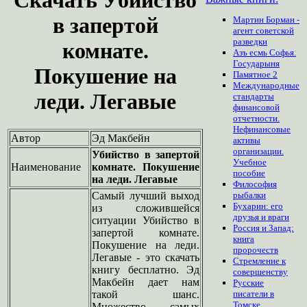
в запертой
Мартин Борман -
агент советской
разведки
комнате.
Азъ есмь Софья.
Государыня
Покушение на
Памятное 2
Международные
леди. Легавые
стандарты
финансовой
отчетности.
Нефинансовые
Автор
Эд Макбейн
активы
организации.
Убийство в запертой
Учебное
Наименование
комнате. Покушение
пособие
на леди. Легавые
Философия
Самый лучший выход
рыбалки
Бухарин: его
из сложившейся
друзья и враги
ситуации Убийство в
Россия и Запад:
запертой комнате.
книга
Покушение на леди.
пророчеств
Легавые - это скачать
Стремление к
книгу бесплатно. Эд
совершенству
Макбейн дает нам
Русские
такой шанс.
писатели в
Томске
Множество самых