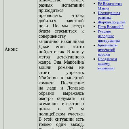
Её Величество
разных испытаний
Мысль
приходиться
Неожиданная
преодолеть, чтобы
развязка
добиться заветной
Жаркий поцелуй
цели. Но мы всегда
Петр Великий 2
будем стремиться к
Русские
совершенству
народные
инструменты
запасливо накапливая
Бриллианты
Даже если что-то
Анонс
имперской
пойдет е так. В книгу
короны
мэтра детективного
Предлагаем
жанра Эда Макбейна
вашему
вошли романы не
вниманию
стоит упрекать
Убийство в запертой
комнате Покушение
на леди и Легавые
образно выражаясь
быстро обдумать из
всемирно известного
цикла о 87 м
полицейском участке.
В этой ситуации есть
только один выход.