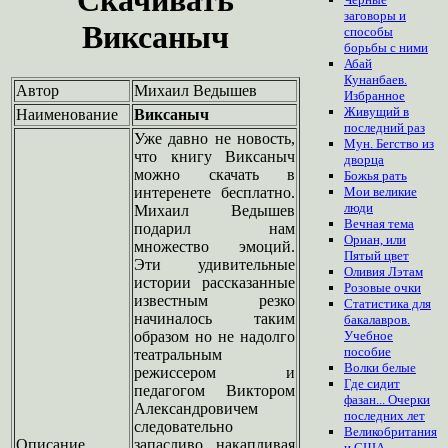
заговоры и
Виксаныч
способы
борьбы с ними
Абай
Кунанбаев.
Автор
Михаил Ведышев
Избранное
Живущий в
Наименование
Виксаныч
последний раз
Уже давно не новость,
Мун. Бегство из
что книгу Виксаныч
дворца
можно скачать в
Божья рать
интеренете бесплатно.
Мои великие
люди
Михаил Ведышев
Вечная тема
подарил нам
Ориан, или
множество эмоций.
Пятый цвет
Эти удивительные
Оливия Лэтам
истории рассказанные
Розовые очки
известным резко
Статистика для
начиналось таким
бакалавров.
образом но не надолго
Учебное
пособие
театральным
Волки белые
режиссером и
Где сидит
педагогом Виктором
фазан... Очерки
Александровичем
последних лет
следовательно
Великобритания
Описание
запасливо накапливая
и США.