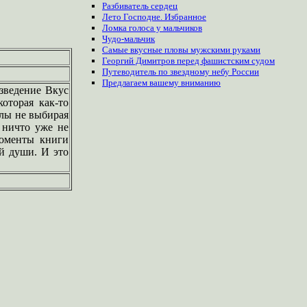
Разбиватель сердец
Лето Господне. Избранное
Ломка голоса у мальчиков
Чудо-мальчик
Самые вкусные пловы мужскими руками
Георгий Димитров перед фашистским судом
Путеводитель по звездному небу России
Предлагаем
вашему
вниманию
зведение Вкус
оторая как-то
алы не выбирая
 ничто уже не
моменты книги
ей души. И это