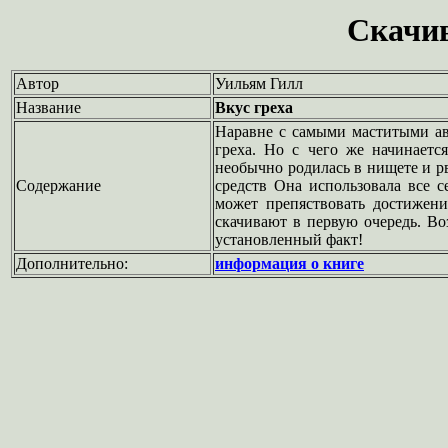
Скачив
Автор
Уильям Гилл
Название
Вкус греха
Наравне с самыми маститыми ав
греха. Но с чего же начинаетс
необычно родилась в нищете и рв
Содержание
средств Она использовала все с
может препяствовать достижен
скачивают в первую очередь. Во
установленный факт!
Дополнительно:
информация о книге