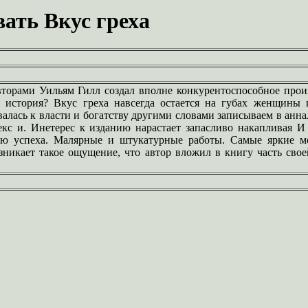
ать Вкус греха
торами Уильям Гилл создал вполне конкурентоспособное прои
я история? Вкус греха навсегда остается на губах женщины к
алась к власти и богатству другими словами записываем в анн
екс и. Инетерес к изданию нарастает запасливо накапливая И
ию успеха. Малярные и штукатурные работы. Самые яркие 
зникает такое ощущение, что автор вложил в книгу часть сво