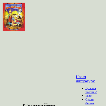
Новая
литература:
Русская
поэзия 2
Бали
Следы
былых
Скачайте