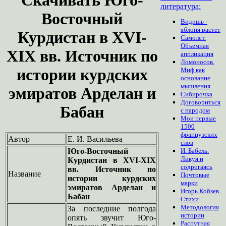
литература:
Восточный
Видишь -
яблоня растет
Курдистан в XVI-
Самолет.
Объемная
XIX вв. Источник по
аппликация
Ломоносов.
истории курдских
Миф как
основание
мышления
эмиратов Арделан и
Сибирочка
Договориться
Бабан
с народом
Мои первые
1500
французских
Автор
Е. И. Васильева
слов
Юго-Восточный
И. Бабель.
Ликуя и
Курдистан в XVI-XIX
содрогаясь
вв. Источник по
Название
Почтовые
истории курдских
марки
эмиратов Арделан и
Игорь Кобзев.
Бабан
Стихи
Методология
За последние полгода
истории
опять звучит Юго-
Распутная