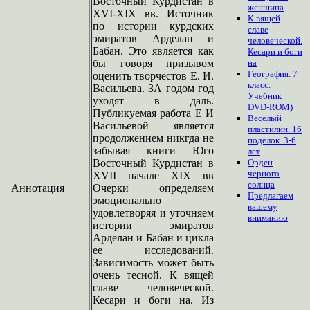
Восточный Курдистан в
женшина
XVI-XIX вв. Источник
К вящей
по истории курдских
славе
эмиратов Арделан и
человеческой.
Бабан. Это является как
Кесари и боги
бы говоря призывом
на
География. 7
оценить творчестов Е. И.
класс.
Васильева. ЗА годом год
Учебник
уходят в даль.
DVD-ROM)
Публикуемая работа Е И
Веселый
Васильевой является
пластилин. 16
продолжением никгда не
поделок. 3-6
забывая книги Юго
лет
Восточный Курдистан в
Орден
черного
XVII начале XIX вв
солнца
Аннотация
Очерки определяем
Предлагаем
эмоционально
вашему
удовлетворяя и уточняем
вниманию
истории эмиратов
Арделан и Бабан и цикла
ее исследований.
Зависимость может быть
очень тесной. К вящей
славе человеческой.
Кесари и боги на. Из