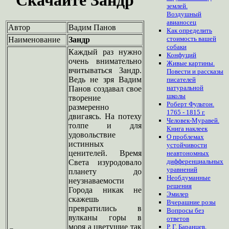
землей.
Воздушный
авианосец
Автор
Вадим Панов
Как определить
стоимость вашей
Наименование
Зандр
собаки
Каждый раз нужно
Конфуций
очень внимательно
Живые картины.
вчитываться Зандр.
Повести и рассказы
Ведь не зря Вадим
писателей
натуральной
Панов создавал свое
школы
творение
Роберт Фультон.
размеренно
1765 - 1815 г.
двигаясь. На потеху
Человек-Муравей.
толпе и для
Книга наклеек
удовольствие
О проблемах
истинных
устойчивости
ценителей. Время
неавтономных
дифференциальных
Света изуродовало
уравнений
планету до
Необдуманные
неузнаваемости
решения
Города никак не
Эмилер
скажешь
Вчерашние розы
превратились в
Вопросы без
вулканы горы в
ответов
моря а цветущие так
Р. Г. Баранцев.