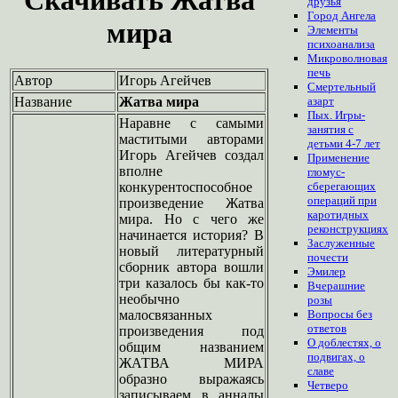
друзья
Город Ангела
мира
Элементы
психоанализа
Микроволновая
печь
Автор
Игорь Агейчев
Смертельный
Название
Жатва мира
азарт
Пых. Игры-
Наравне с самыми
занятия с
маститыми авторами
детьми 4-7 лет
Игорь Агейчев создал
Применение
вполне
гломус-
конкурентоспособное
сберегающих
операций при
произведение Жатва
каротидных
мира. Но с чего же
реконструкциях
начинается история? В
Заслуженные
новый литературный
почести
сборник автора вошли
Эмилер
три казалось бы как-то
Вчерашние
необычно
розы
малосвязанных
Вопросы без
ответов
произведения под
О доблестях, о
общим названием
подвигах, о
ЖАТВА МИРА
славе
образно выражаясь
Четверо
записываем в анналы