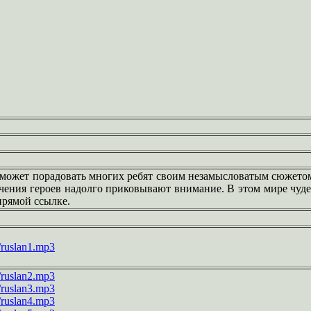
 может порадовать многих ребят своим незамысловатым сюжето
чения героев надолго приковывают внимание. В этом мире чуде
прямой ссылке.
a/ruslan1.mp3
a/ruslan2.mp3
a/ruslan3.mp3
a/ruslan4.mp3