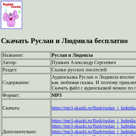
Скачать Руслан и Людмила бесплатно
Название:
Руслан и Людмила
Автор:
Пушкин Александр Сергеевич
Раздел:
Сказки русских писателей
Аудиосказка Руслан и Людмила вполне
Содержание:
как любимая сказка. И поэтому приклю
Скачать файл с аудиосказкой можно по 
Формат:
MP3
Скачать:
https://mp3-skazki.ru/flash/ruslan_i_ludmil
https://mp3-skazki.ru/flash/ruslan_i_ludmil
https://mp3-skazki.ru/flash/ruslan_i_ludmil
Дополнительно:
https://mp3-skazki.ru/flash/ruslan_i_ludmil