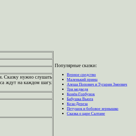
Популярные сказки:
Верное средство
м. Сказку нужно слушать
Маленький принц
са ждут на каждом шагу.
Алеша Попович и Тугарин Змеевич
Три медведя
Конёк-Горбунок
Бабушка Вьюга
Коза-Дереза
Петушок и бобовое зернышко
Сказка о царе Салтане