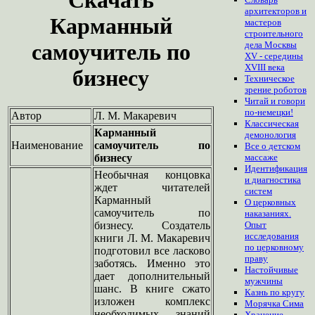
архитекторов и
Карманный
мастеров
строительного
самоучитель по
дела Москвы
XV - середины
XVIII века
бизнесу
Техническое
зрение роботов
Читай и говори
по-немецки!
Автор
Л. М. Макаревич
Классическая
Карманный
демонология
Наименование
самоучитель по
Все о детском
бизнесу
массаже
Идентификация
Необычная концовка
и диагностика
ждет читателей
систем
Карманный
О церковных
самоучитель по
наказаниях.
бизнесу. Создатель
Опыт
исследования
книги Л. М. Макаревич
по церковному
подготовил все ласково
праву
заботясь. Именно это
Настойчивые
дает дополнительный
мужчины
шанс. В книге сжато
Казнь по кругу
изложен комплекс
Морячка Сима
необходимых знаний
Хранение