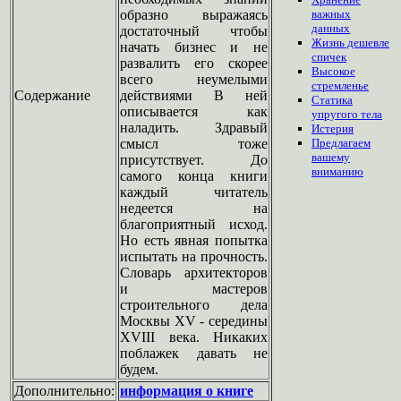
образно выражаясь
важных
данных
достаточный чтобы
Жизнь дешевле
начать бизнес и не
спичек
развалить его скорее
Высокое
всего неумелыми
стремленье
Содержание
действиями В ней
Статика
описывается как
упругого тела
наладить. Здравый
Истерия
смысл тоже
Предлагаем
вашему
присутствует. До
вниманию
самого конца книги
каждый читатель
недеется на
благоприятный исход.
Но есть явная попытка
испытать на прочность.
Словарь архитекторов
и мастеров
строительного дела
Москвы XV - середины
XVIII века. Никаких
поблажек давать не
будем.
Дополнительно:
информация о книге