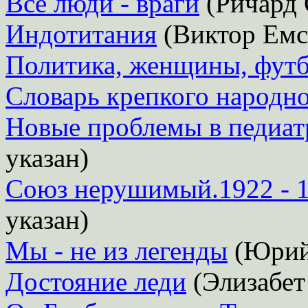
Все люди - враги
(Ричард 
Индотитания
(Виктор Емс
Политика, женщины, фут
Словарь крепкого народн
Новые проблемы в педиат
указан)
Союз нерушимый.1922 - 1
указан)
Мы - не из легенды
(Юрий
Достояние леди
(Элизабет