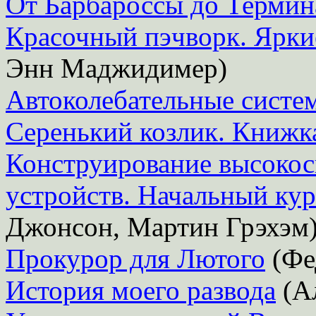
От Барбароссы до Термин
Красочный пэчворк. Ярки
Энн Маджидимер)
Автоколебательные систе
Серенький козлик. Книжк
Конструирование высоко
устройств. Начальный кур
Джонсон, Мартин Грэхэм
Прокурор для Лютого
(Фе
История моего развода
(А