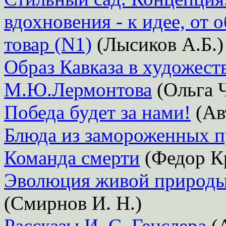
вдохновения - к идее, от 
товар (N1)
(Лысиков А.Б.)
Образ Кавказа в художест
М.Ю.Лермонтова
(Ольга 
Победа будет за нами!
(Ав
Блюда из замороженных п
Команда смерти
(Федор К
Эволюция живой природы 
(Смирнов И. Н.)
Рассказы И. С. Генслера
(А