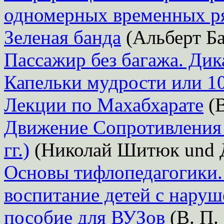
одномерных временных р
Зеленая банда
(Альберт Ба
Пассажир без багажа. Дик
Капельки мудрости или 1
Лекции по Махабхарате
(В
Движение Сопротивления
гг.)
(Николай Шитюк und 
Основы тифлопедагогики. 
воспитание детей с нару
пособие для ВУЗов
(В. П.