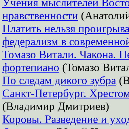
Учения мыслителей Восто
нравственности
(Анатолий
Платить нельзя проигрыва
федерализм в современно
Томазо Витали. Чакона. П
фортепиано
(Томазо Вита
По следам дикого зубра
(В
Санкт-Петербург. Хрестом
(Владимир Дмитриев)
Коровы. Разведение и ухо