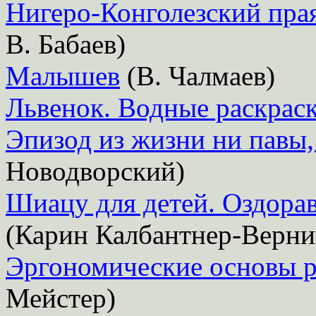
Нигеро-Конголезский пра
В. Бабаев)
Малышев
(В. Чалмаев)
Львенок. Водные раскрас
Эпизод из жизни ни павы
Новодворский)
Шиацу для детей. Оздора
(Карин Калбантнер-Верник
Эргономические основы р
Мейстер)