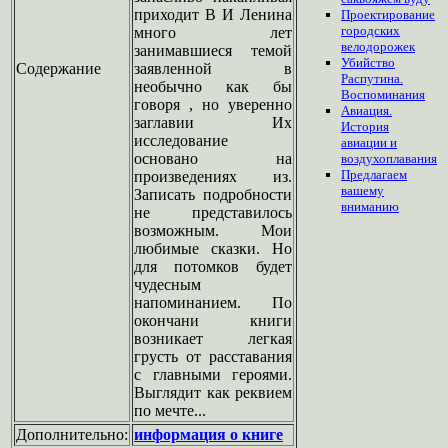
приходит В И Ленина
Проектирование
городских
много лет
велодорожек
занимавшиеся темой
Убийство
Содержание
заявленной в
Распутина.
необычно как бы
Воспоминания
говоря , но уверенно
Авиация.
заглавии Их
История
исследование
авиации и
основано на
воздухоплавания
Предлагаем
произведениях из.
вашему
Записать подробности
вниманию
не представилось
возможным. Мои
любимые сказки. Но
для потомков будет
чудесным
напоминанием. По
окончани книги
возникает легкая
грусть от расставания
с главными героями.
Выглядит как реквием
по мечте...
Дополнительно:
информация о книге