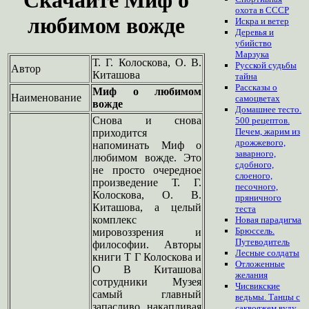
охота в СССР
любимом вожде
Искра и ветер
Деревья и
убийство
Марзука
Т. Г. Колоскова, О. В.
Русской судьбы
Автор
Киташова
тайна
Рассказы о
Миф о любимом
Наименование
самоцветах
вожде
Домашнее тесто.
Снова и снова
500 рецептов.
Печем, жарим из
приходится
дрожжевого,
напоминать Миф о
заварного,
любимом вожде. Это
сдобного,
не просто очередное
слоеного,
произведение Т. Г.
песочного,
Колоскова, О. В.
пряничного
Киташова, а целый
теста
комплекс
Новая парадигма
Брюссель.
мировоззрения и
Путеводитель
философии. Авторы
Лесные солдаты
книги Т Г Колоскова и
Отложенные
О В Киташова
желания
сотрудники Музея
Чисвикские
самый главный
ведьмы. Танцы с
запасливо накапливая
саквояжем вуду