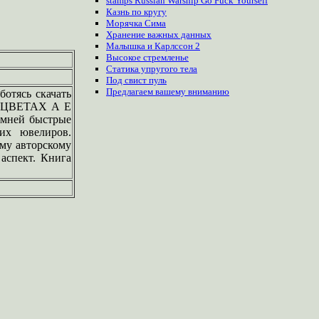
stamps Russian Warship Go Fuck Yourself
Казнь по кругу
Морячка Сима
Хранение важных данных
Малышка и Карлссон 2
Высокое стремленье
Статика упругого тела
Под свист пуль
Предлагаем
вашему
вниманию
ботясь скачать
АМОЦВЕТАХ А Е
амней быстрые
ких ювелиров.
ему авторскому
аспект. Книга