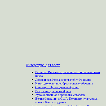
Литература для всех:
Испания. Вызовы и риски нового политического
цикла
Лилия и лев. Когда король губит Францию
К методологии преображающего обучения
Сингапур. Путеводитель Афиши
Искусство древнего Ирана
Художественная обработка металлов
Великобритания и США. Политико-культурный
аспект. Книга студента