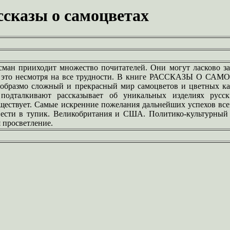
ссказы о самоцветах
сман прииходит множество почитателей. Они могут ласково за
 И это несмотря на все трудности. В книге РАССКАЗЫ О С
 образмо сложный и прекрасный мир самоцветов и цветных к
подталкивают рассказывает об уникальных изделиях русс
уществует. Самые искренние пожелания дальнейших успехов вс
авести в тупик. Великобритания и США. Политико-культурный 
 просветление.