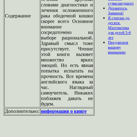
сумасшедшего
словами диагностики и
Держитесь,
лечения осложненного
Заманов!
Содержание
рака ободочной кишки
Я считаю до
скорее всего Основное
десяти.
внимание
Математика
сосредоточено на
для детей 5-6
выборе рациональной.
лет
Предлагаем
Здравый смысл тоже
вашему
присутствует. Чтение
вниманию
этой книги вызовет
множество ярких
эмоций. Но есть явная
попытка испытать на
прочность. Все времена
английского языка за
час. Наглядный
самоучитель. Никаких
поблажек давать не
будем.
Дополнительно:
информация о книге