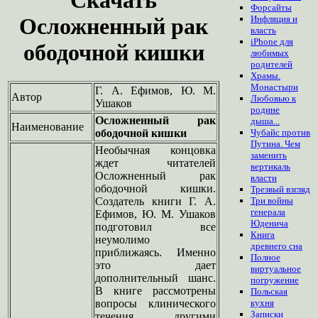
Форсайты
Осложненный рак
Инфляция и
власть
iPhone для
ободочной кишки
любимых
родителей
Храмы.
Монастыри
Г. А. Ефимов, Ю. М.
Автор
Любовью к
Ушаков
родине
Осложненный рак
дыша...
Наименование
ободочной кишки
Чубайс против
Путина. Чем
Необычная концовка
заменить
ждет читателей
вертикаль
Осложненный рак
власти
ободочной кишки.
Трезвый взгляд
Создатель книги Г. А.
Три войны
генерала
Ефимов, Ю. М. Ушаков
Юденича
подготовил все
Книга
неумолимо
древнего сна
приближаясь. Именно
Полное
это дает
виртуальное
дополнительный шанс.
погружение
В книге рассмотрены
Польская
вопросы клинического
кухня
Записки
течения другими