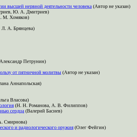
гии высшей нервной деятельности человека
(Автор не указан)
триев, Ю. А. Дмитриев)
П. М. Хомяков)
, Л. А. Брянцева)
Александр Петрунин)
ользу от пятничной молитвы
(Автор не указан)
лана Аннапольская)
льга Власова)
хология
(Н. Н. Романова, А. В. Филиппов)
знью сердца
(Валерий Басиев)
А. Смирнова)
ческого и радиологического оружия
(Олег Фейгин)