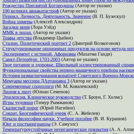
Анализ развития институциональных инвесторов на междуна
Рождество Пресвятой Богородицы
(Автор не указан)
100 великих авиакатастроф
(Автор не указан)
Перикл. Личность. Деятельность. Значение
(В. П. Бузескул)
Война химеры
(Алексей Александров)
Загадки моря
(Лора Уэйд)
ММК в лицах.
(Автор не указан)
Травы детства
(Владимир Цыбин)
Сталин. Политический портрет 2
(Дмитрий Волкогонов)
Структурирование опционных продуктов на основе метода оп
Эксперимент с истиной. Афоризмы
(Махатма Ганди)
Санкт-Петербург. 1703-2003
(Автор не указан)
Твое питание и здоровье. Школьный иллюстрированный справ
Функциональные свойства нервно-мышечного прибора насеко
История размагничивания кораблей Советского Военно-Морск
Мемуары мессира ДАртаньяна 3
(Автор не указан)
Современные социологи
(М. М. Ковалевский)
Лицом к лицу
(Юлиан Семенов)
Эпилепсия. Клиническое руководство
(Т. Броун, Г. Холмс)
Игры чудовищ
(Тимур Рымжанов)
Скалистый порог
(Юрий Нагибин)
Сократ. Биографический очерк
(С. А. Жебелев)
Начала философии науки. Учебное пособие
(В. И. Курашов)
Юнг и постъюнгианцы
(Э. Самуэлс)
Температуроустойчивые неорганические покрытия
(А. А. Аппе