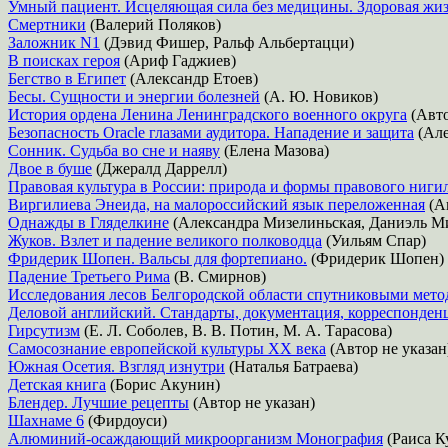
Умный пациент. Исцеляющая сила без медицины. Здоровая жизн
Смертники
(Валерий Поляков)
Заложник N1
(Дэвид Фишер, Ральф Альбертацци)
В поисках героя
(Ариф Гаджиев)
Бегство в Египет
(Александр Етоев)
Бесы. Сущности и энергии болезней
(А. Ю. Новиков)
История ордена Ленина Ленинградского военного округа
(Авто
Безопасность Oracle глазами аудитора. Нападение и защита
(Але
Сонник. Судьба во сне и наяву
(Елена Мазова)
Двое в буше
(Джералд Даррелл)
Правовая культура в России: природа и формы правового ниги
Виргилиева Энеида, на малороссийский язык переложенная
(Ав
Однажды в Гляделкине
(Александра Мизелиньская, Даниэль М
Жуков. Взлет и падение великого полководца
(Уильям Спар)
Фридерик Шопен. Вальсы для фортепиано.
(Фридерик Шопен)
Падение Третьего Рима
(В. Смирнов)
Исследования лесов Белгородской области спутниковыми мет
Деловой английский. Стандарты, документация, корреспонден
Гирсутизм
(Е. Л. Соболев, В. В. Потин, М. А. Тарасова)
Самосознание европейской культуры XX века
(Автор не указан
Южная Осетия. Взгляд изнутри
(Наталья Батраева)
Детская книга
(Борис Акунин)
Блендер. Лучшие рецепты
(Автор не указан)
Шахнаме 6
(Фирдоуси)
Алюминий-осаждающий микроорганизм Монография
(Раиса К