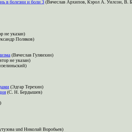
ь в болезни и боли 3
(Вячеслав Архипов, Кэрол А. Уилсон, В. 
р не указан)
ксандр Поляков)
лизма
(Вячеслав Гуляихин)
тор не указан)
изелиньский)
одами
(Эдгар Терехин)
ция
(С. Н. Бердышев)
)
утузова und Николай Воробьев)