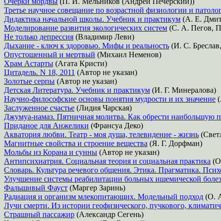
Очерки мордвы
(П. И. Мельников (Андрей Печерский))
Третье научное совещание по возрастной физиологии и патоло
Дидактика начальной школы. Учебник и практикум
(А. Е. Дми
Моделирование развития экологических систем
(С. А. Пегов, 
Не только депрессия
(Владимир Леви)
Дыхание - ключ к здоровью. Мифы и реальность
(И. С. Бреслав
Опустошенный и мертвый
(Михаил Неменов)
Храм Астарты
(Агата Кристи)
Цитадель. N 18, 2011
(Автор не указан)
Золотые серпы
(Автор не указан)
Детская Литература. Учебник и практикум
(И. Г. Минералова)
Научно-философские основы понятия мудрости и их значение
(
Заслуженное счастье
(Лидия Чарская)
Джумуа-намаз. Пятничная молитва. Как обрести наибольшую п
Приданое для Анжелики
(Франсуа Деко)
Акватория любви. Театр - моя душа, телевидение - жизнь
(Свет
Магнитные свойства и строение вещества
(Я. Г. Дорфман)
Мольбы из Корана и сунны
(Автор не указан)
Антипсихиатрия. Социальная теория и социальная практика
(О
Словарь. Культура речевого общения. Этика. Прагматика. Пси
Улучшение системы реабилитации больных ишемической боле
Фальшивый Фауст
(Маргер Заринь)
Радиация и организм млекопитающих. Модельный подход
(О. 
Лучи смерти. Из истории геофизического, пучкового, климати
Страшный пассажир
(Александр Сегень)