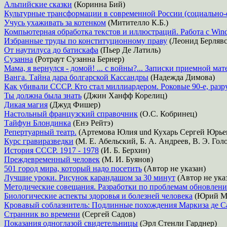
Альпийские сказки
(Коринна Бий)
Культурные трансформации в современной России (социально-
Учусь ухаживать за котенком
(Митителло К.Б.)
Компьютерная обработка текстов и иллюстраций. Работа с Win
Избранные труды по конституционному праву
(Леонид Берляв
От наутилуса до батискафа
(Пьер Де Латиль)
Сузанна
(Ротраут Сузанна Бернер)
Мама, я вернулся - домой! ... с войны?... Записки приемной мат
Ванга. Тайна дара болгарской Кассандры
(Надежда Димова)
Как убивали СССР. Кто стал миллиардером. Роковые 90-е, раз
Ты должна была знать
(Джин Ханфф Корелиц)
Дикая магия
(Джуд Фишер)
Настольный французский справочник
(О.С. Кобринец)
Тайфун Блондинка
(Енэ Рейтэ)
Репертуарный театр.
(Артемова Юлия und Кухарь Сергей Юрье
Курс гравиразведки
(М. Е. Абельский, Б. А. Андреев, В. Э. Гол
История СССР. 1917 - 1978
(И. Б. Берхин)
Преждевременный человек
(М. И. Буянов)
501 город мира, который надо посетить
(Автор не указан)
Лучшие уроки. Рисунок карандашом за 30 минут
(Автор не ука
Методические совещания. Разработки по проблемам обновле
Биологические аспекты здоровья и болезней человека
(Юрий М
Кровавый соблазнитель: Подлинные похождения Маркиза де С
Странник во времени
(Сергей Садов)
Показания одноглазой свидетельницы
(Эрл Стенли Гарднер)