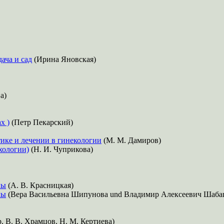
дача и сад
(Ирина Яновская)
а)
х )
(Петр Пекарский)
ике и лечении в гинекологии
(М. М. Дамиров)
хологии)
(Н. И. Чуприкова)
лы
(А. В. Красницкая)
мы
(Вера Васильевна Шипунова und Владимир Алексеевич Шаба
, В. В. Храмцов, Н. М. Кертиева)