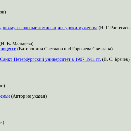
ов)
турно-музыкальные композиции, уроки мужества
(Н. Г. Растегаев
(И. В. Мальцева)
роцессе
(Ваторопина Светлана und Горычева Светлана)
 Санкт-Петербургский университет в 1907-1911 гг.
(В. С. Брачев)
ко)
семьи
(Автор не указан)
в)