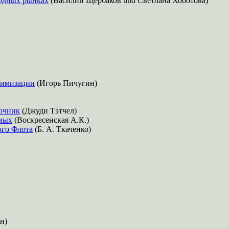
родных рынках
(Василий Щербаков und Светлана Хоботова)
тимизации
(Игорь Пичугин)
очник
(Джуди Тэтчел)
мых
(Воскресенская А.К.)
ого Флота
(Б. А. Ткаченко)
н)