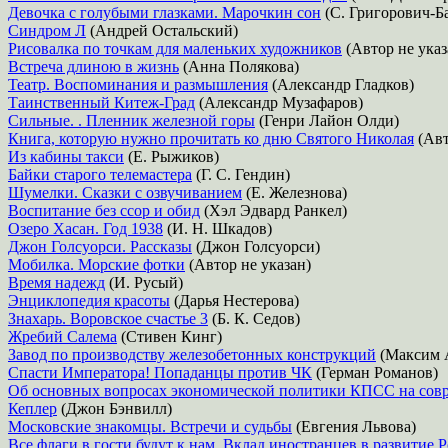
Девочка с голубыми глазками. Марочкин сон
(С. Григорович-Б
Синдром Л
(Андрей Остальский)
Рисовалка по точкам для маленьких художников
(Автор не указ
Встреча длиною в жизнь
(Анна Полякова)
Театр. Воспоминания и размышления
(Александр Гладков)
Таинственный Китеж-Град
(Александр Музафаров)
Сильные. . Пленник железной горы
(Генри Лайон Олди)
Книга, которую нужно прочитать ко дню Святого Николая
(Авт
Из кабины такси
(Е. Рыжиков)
Байки старого телемастера
(Г. С. Гендин)
Шумелки. Сказки с озвучиванием
(Е. Железнова)
Воспитание без ссор и обид
(Хэл Эдвард Ранкел)
Озеро Хасан. Год 1938
(И. Н. Шкадов)
Джон Голсуорси. Рассказы
(Джон Голсуорси)
Мобилка. Морские фотки
(Автор не указан)
Время надежд
(И. Русый)
Энциклопедия красоты
(Дарья Нестерова)
Знахарь. Воровское счастье 3
(Б. К. Седов)
Жребий Салема
(Стивен Кинг)
Завод по производству железобетонных конструкций
(Максим А
Спасти Императора! Попаданцы против ЧК
(Герман Романов)
Об основных вопросах экономической политики КПСС на совре
Кеплер
(Джон Бэнвилл)
Московские знакомцы. Встречи и судьбы
(Евгения Львова)
Все флаги в гости будут к нам. Вклад иностранцев в развитие 