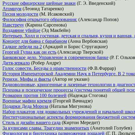
Русские офицерские шейные знаки
(Г. Э. Введенский)
Атомиум
(Леонид Татаренко)
Песня молодости
(М. Исаковский)
Философия открытого образования:
(Александр Попов)
Навстречу
(Карина Сарсенова)
Воздаяние убийце
(Эд Макбейн)
Интерьер. Холл и гостиная, детская и спальня, кухня и ванная, 
Концерт для баяна с барабаном
(Анна Вербовская)
Гадкие лебеди на 2
(Аркадий и Борис Стругацкие)
Георгий Гулиа как он есть
(Александр Тверской)
Банковское дело. Управление в современном банке
(Р. Г. Ольхов
Дитя-зеркало
(Робер Андре)
Голос совести. Беседы о нравственности
(Ф.В.Фаррар)
История Императорской Академии Наук в Петербурге. В 2 тома
Рерихи. Мифы и факты
(Автор не указан)
Радиоволновые, криогенные и лазерные технологии в диагност
Психика и психические процессы (система понятий общей пси
Розмарин против 100 болезней
(Надежда Стогова)
Военные мафии кремля
(Георгий Вачнадзе)
Подарки Деда Мороза
(Наталья Мигунова)
Набор плакатов для дошкольных учреждений и начальной шко
Институциональные аспекты формирования бюджетной систе
Стиль и дизайн вашего сада
(Киртон Мередит)
За кулисами славы. Трагедии знаменитых
(Анатолий Голубев)
Физиология и биотехника размножения лошадей
(Г. П. Дюльгер