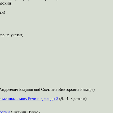
арский)
ан)
ор не указан)
ндреевич Балуков und Светлана Викторовна Рымарь)
менном этапе. Речи и доклады 2
(Л. И. Брежнев)
России
(Джанни Пуччо)