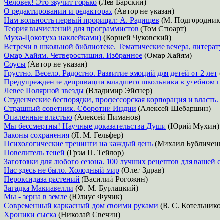
Человек! Это звучит горько
(Лев Барский)
О редактировании и редакторах
(Автор не указан)
Нам вольность первый прорицал: А. Радищев
(М. Подгородник
Теория вычислений для программистов
(Том Стюарт)
Муха-Цокотуха наклейками)
(Корней Чуковский)
Встречи в школьной библиотеке. Тематические вечера, литера
Омар Хайям. Четверостишия. Избранное
(Омар Хайям)
Соусы
(Автор не указан)
Грустно. Весело. Радостно. Развитие эмоций для детей от 2 лет
Предупреждение депривации младшего школьника в учебном п
Левее Полярной звезды
(Владимир Эйснер)
Студенческие беспорядки, профессорская корпорация и власть.
Страшный советник. Оборотни Индии
(Алексей Шебаршин)
Опаленные властью
(Алексей Пиманов)
Мы бессмертны! Научные доказательства Души
(Юрий Мухин)
Законы сохранения
(Я. М. Гельфер)
Психологические тренинги на каждый день
(Михаил Бубличен
Повелитель теней
(Грэм П. Тейлор)
Заготовки для любого сезона. 100 лучших рецептов для вашей 
Нас здесь не было. Холодный мир
(Олег Здрав)
Пероксидаза растений
(Василий Рогожин)
Загадка Макиавелли
(Ф. М. Бурлацкий)
Мы - зерна в земле
(Юлиус Фучик)
Современный каркасный дом своими руками
(В. С. Котельнико
Хроники сыска
(Николай Свечин)