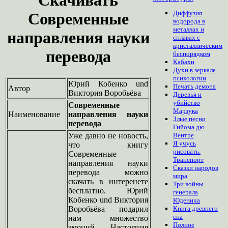
Диффузия
Современные
водорода в
металлах и
направления науки
сплавах с
кристаллическим
перевода
беспорядком
Кабахи
Духи в зеркале
психологии
Юрий Кобенко und
Печать демона
Автор
Виктория Воробьёва
Деревья и
убийство
Современные
Марзука
Наименование
направления науки
Злые песни
перевода
Гийома дю
Уже давно не новость,
Вентре
Я учусь
что книгу
рисовать.
Современные
Транспорт
направления науки
Сказки народов
перевода можно
мира
скачать в интеренете
Три войны
бесплатно. Юрий
генерала
Кобенко und Виктория
Юденича
Воробьёва подарил
Книга древнего
сна
нам множество
Полное
эмоций. Настоящая