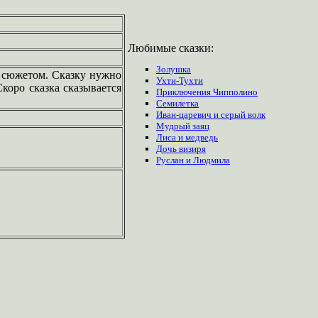
Любимые сказки:
Золушка
 сюжетом. Сказку нужно
Ухти-Тухти
коро сказка сказывается
Приключения Чипполино
Семилетка
Иван-царевич и серый волк
Мудрый заяц
Лиса и медведь
Дочь визиря
Руслан и Людмила