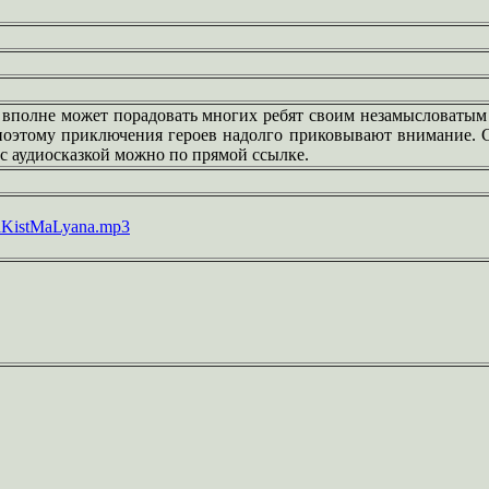
 вполне может порадовать многих ребят своим незамысловатым
поэтому приключения героев надолго приковывают внимание. С
л с аудиосказкой можно по прямой ссылке.
ayaKistMaLyana.mp3