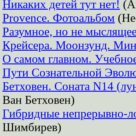
Никаких детей тут нет!
(А
Provence. Фотоальбом
(He
Разумное, но не мысляще
Крейсера. Моонзунд. Ми
О самом главном. Учебно
Пути Сознательной Эвол
Бетховен. Соната N14 (лу
Ван Бетховен)
Гибридные непрерывно-ло
Шимбирев)