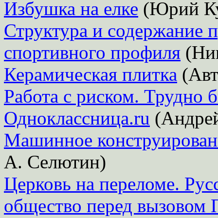
Избушка на елке
(Юрий Ку
Структура и содержание п
спортивного профиля
(Ни
Керамическая плитка
(Авт
Работа с риском. Трудно 
Одноклассница.ru
(Андрей
Машинное конструировани
А. Селютин)
Церковь на переломе. Рус
общество перед вызовом 