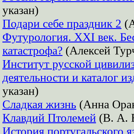
указан)
Подари себе праздник 2
(А
Футурология. ХХI век. Бе
катастрофа?
(Алексей Тур
Институт русской цивили
деятельности и каталог и
указан)
Сладкая жизнь
(Анна Оран
Клавдий Птолемей
(В. А.
История португальского я