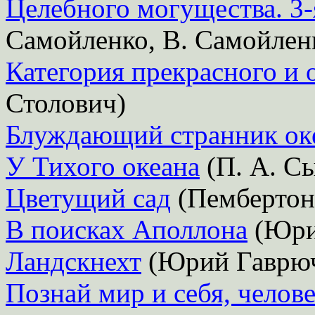
Целебного могущества. 3-
Самойленко, В. Самойлен
Категория прекрасного и
Столович)
Блуждающий странник ок
У Тихого океана
(П. А. С
Цветущий сад
(Пембертон
В поисках Аполлона
(Юри
Ландскнехт
(Юрий Гаврюч
Познай мир и себя, челове