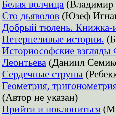
Белая волчица
(Владимир 
Сто дьяволов
(Юзеф Игна
Добрый тюлень. Книжка-
Нетерпеливые истории.
(Б
Историософские взгляды 
Леонтьева
(Даниил Семик
Сердечные струны
(Ребек
Геометрия, тригонометрия
(Автор не указан)
Прийти и поклониться
(М