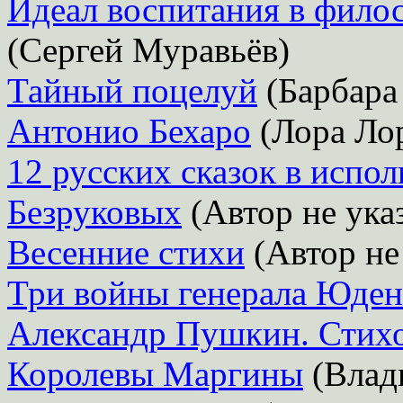
Идеал воспитания в филос
(Сергей Муравьёв)
Тайный поцелуй
(Барбара
Антонио Бехаро
(Лора Ло
12 русских сказок в испо
Безруковых
(Автор не ука
Весенние стихи
(Автор не
Три войны генерала Юде
Александр Пушкин. Стих
Королевы Маргины
(Влад