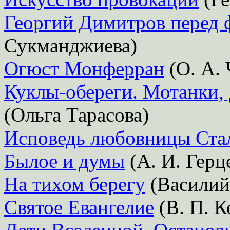
Георгий Димитров перед 
Сукманджиева)
Огюст Монферран
(О. А. 
Куклы-обереги. Мотанки, 
(Ольга Тарасова)
Исповедь любовницы Ста
Былое и думы
(А. И. Герц
На тихом берегу
(Василий
Святое Евангелие
(В. П. 