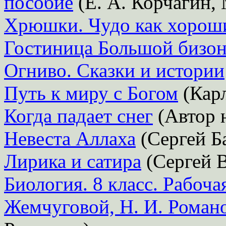
пособие
(Е. А. Корчагин,
Хрюшки. Чудо как хорош
Гостиница Большой бизо
Огниво. Сказки и истории
Путь к миру с Богом
(Кар
Когда падает снег
(Автор н
Невеста Аллаха
(Сергей Б
Лирика и сатира
(Сергей В
Биология. 8 класс. Рабоча
Жемчуговой, Н. И. Роман