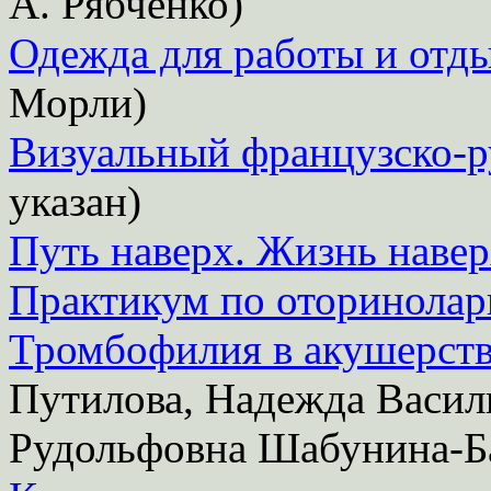
А. Рябченко)
Одежда для работы и отд
Морли)
Визуальный французско-р
указан)
Путь наверх. Жизнь наве
Практикум по оторинолар
Тромбофилия в акушерст
Путилова, Надежда Васил
Рудольфовна Шабунина-Б