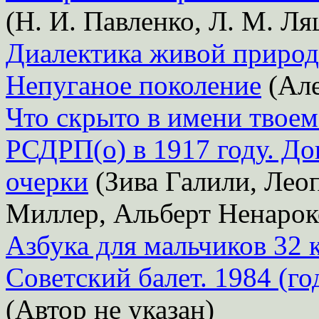
(Н. И. Павленко, Л. М. Ля
Диалектика живой приро
Непуганое поколение
(Але
Что скрыто в имени твоем
РСДРП(о) в 1917 году. Д
очерки
(Зива Галили, Лео
Миллер, Альберт Ненарок
Азбука для мальчиков 32 
Советский балет. 1984 (го
(Автор не указан)