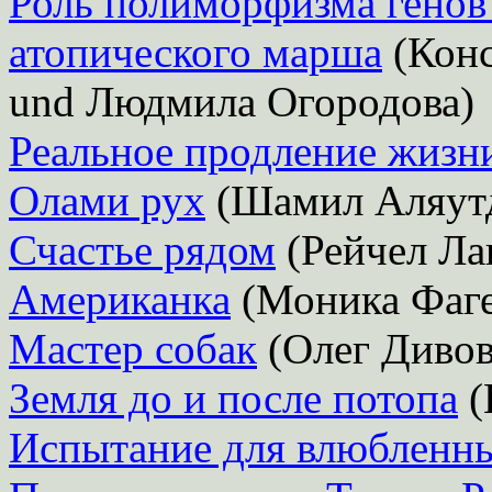
Роль полиморфизма генов
атопического марша
(Конс
und Людмила Огородова)
Реальное продление жизн
Олами рух
(Шамил Аляут
Счастье рядом
(Рейчел Ла
Американка
(Моника Фаг
Мастер собак
(Олег Дивов
Земля до и после потопа
(
Испытание для влюбленн