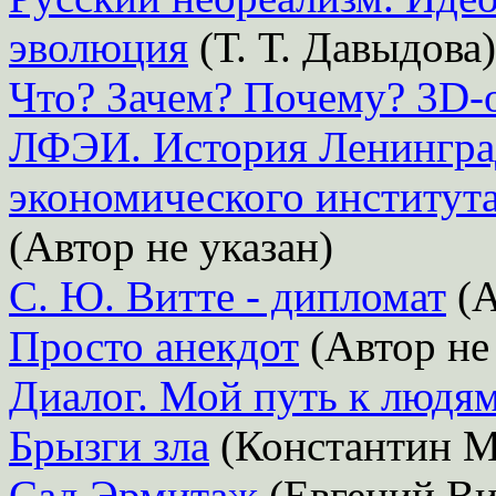
эволюция
(Т. Т. Давыдова)
Что? Зачем? Почему? 3D-
ЛФЭИ. История Ленингра
экономического института
(Автор не указан)
С. Ю. Витте - дипломат
(А
Просто анекдот
(Автор не
Диалог. Мой путь к людя
Брызги зла
(Константин М
Сад Эрмитаж
(Евгений Ви