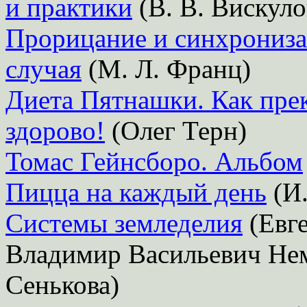
и практики
(В. В. Вискуло
Прорицание и синхрониза
случая
(М. Л. Франц)
Диета Пятнашки. Как прек
здорово!
(Олег Терн)
Томас Гейнсборо. Альбом
Пицца на каждый день
(И.
Системы земледелия
(Евг
Владимир Васильевич Не
Сенькова)