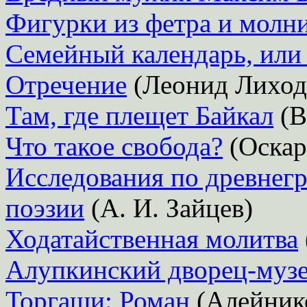
Фигурки из фетра и молн
Семейный календарь, или 
Отречение
(Леонид Лиход
Там, где плещет Байкал
(В
Что такое свобода?
(Оскар
Исследования по древнег
поэзии
(А. И. Зайцев)
Ходатайственная молитва
Алупкинский дворец-муз
Торгаши: Роман
(Алейнико