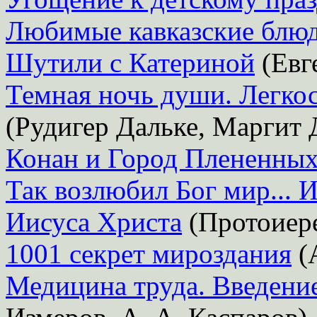
Любимые кавказские блю
Шутили с Катериной
(Евг
Темная ночь души. Легкос
(Рудигер Дальке, Маргит 
Конан и Город Плененны
Так возлюбил Бог мир... 
Иисуса Христа
(Протоиер
1001 секрет мироздания
(А
Медицина труда. Введение