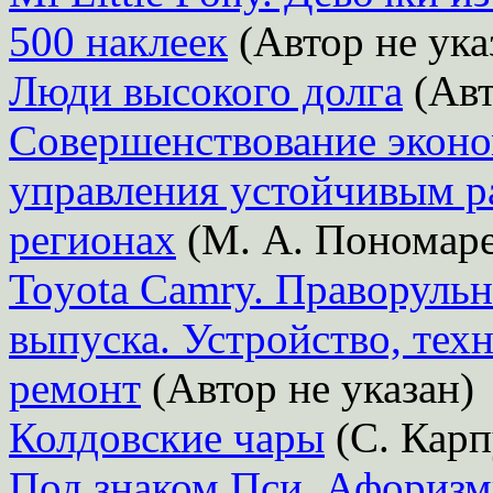
500 наклеек
(Автор не ука
Люди высокого долга
(Авт
Совершенствование эконо
управления устойчивым р
регионах
(М. А. Пономаре
Toyota Camry. Праворульн
выпуска. Устройство, тех
ремонт
(Автор не указан)
Колдовские чары
(С. Кар
Под знаком Пси. Афоризм