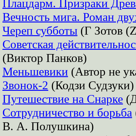
Плацдарм. Призраки Дре
Вечность мига. Роман дву
Череп субботы
(Г Зотов (Z
Советская действительнос
(Виктор Панков)
Меньшевики
(Автор не ук
Звонок-2
(Кодзи Судзуки)
Путешествие на Снарке
(Д
Сотрудничество и борьба
В. А. Полушкина)