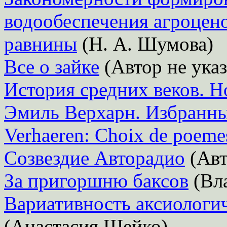
водообеспечения агроцено
равнины
(Н. А. Шумова)
Все о зайке
(Автор не указ
История средних веков. Н
Эмиль Верхарн. Избранные
Verhaeren: Choix de poeme
Созвездие Авторадио
(Авт
За пригоршню баксов
(Вл
Вариативность аксиологи
(Анастасия Шейко)