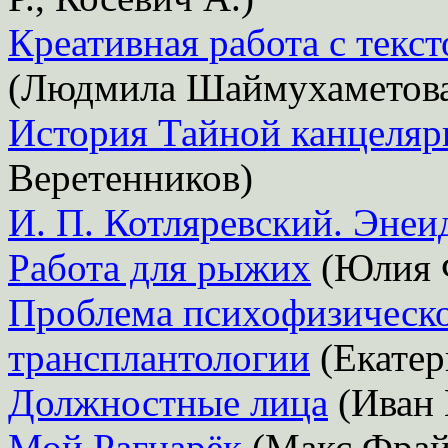
Креативная работа с текс
(Людмила Шаймухаметова
История Тайной канцеляр
Веретенников)
И. П. Котляревский. Энеи
Работа для рыжих
(Юлия 
Проблема психофизическо
трансплантологии
(Екатер
Должностные лица
(Иван
Мой Рагнарёк
(Макс Фрай