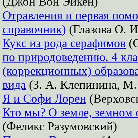
(Джон Вон Эйкен)
Отравления и первая пом
справочник)
(Глазова О. И
Кукс из рода серафимов
(О
по природоведению. 4 кл
(коррекционных) образова
вида
(З. А. Клепинина, М.
Я и Софи Лорен
(Верховс
Кто мы? О земле, земном 
(Феликс Разумовский)