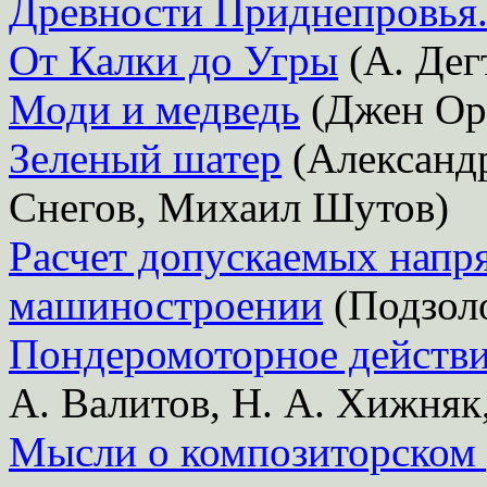
Древности Приднепровья.
От Калки до Угры
(А. Дег
Моди и медведь
(Джен Ор
Зеленый шатер
(Александ
Снегов, Михаил Шутов)
Расчет допускаемых напр
машиностроении
(Подзоло
Пондеромоторное действи
А. Валитов, Н. А. Хижняк,
Мысли о композиторском 