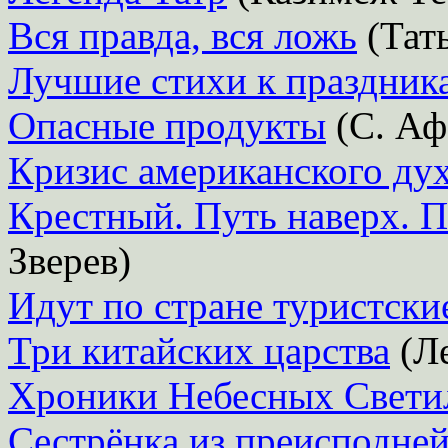
Вся правда, вся ложь
(Тат
Лучшие стихи к праздник
Опасные продукты
(С. Аф
Кризис американского ду
Крестный. Путь наверх. П
Зверев)
Идут по стране туристски
Три китайских царства
(Ле
Хроники Небесных Свети
Сестрёнка из преисподне