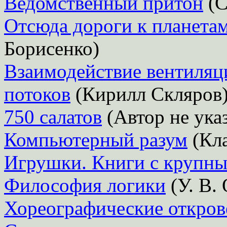
Ведомственный притон
(С
Отсюда дороги к планетам
Борисенко)
Взаимодействие вентиляц
потоков
(Кирилл Скляров
750 салатов
(Автор не ука
Компьютерный разум
(Кл
Игрушки. Книги с крупн
Философия логики
(У. В. 
Хореографические откров