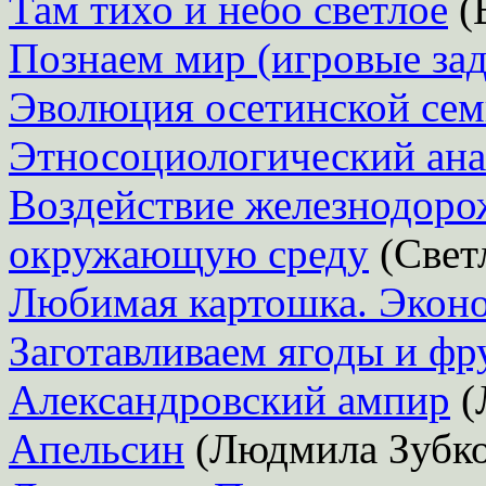
Там тихо и небо светлое
(
Познаем мир (игровые зад
Эволюция осетинской се
Этносоциологический ана
Воздействие железнодоро
окружающую среду
(Свет
Любимая картошка. Эконо
Заготавливаем ягоды и фр
Александровский ампир
(
Апельсин
(Людмила Зубко