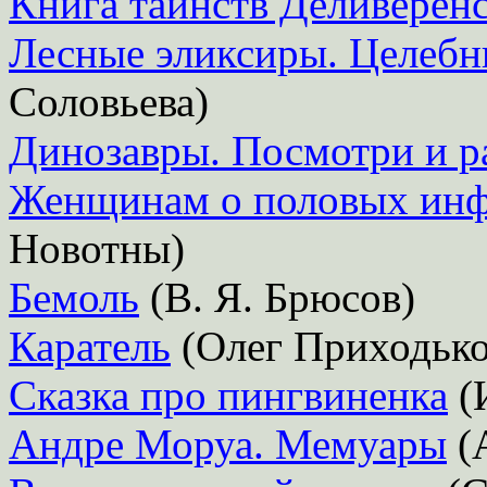
Книга таинств Деливерен
Лесные эликсиры. Целебн
Соловьева)
Динозавры. Посмотри и р
Женщинам о половых ин
Новотны)
Бемоль
(В. Я. Брюсов)
Каратель
(Олег Приходько
Сказка про пингвиненка
(
Андре Моруа. Мемуары
(