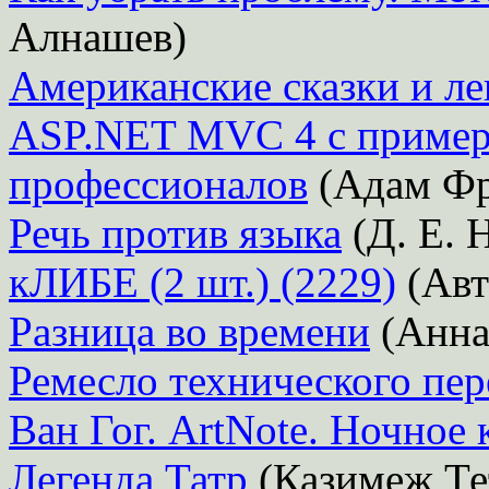
Алнашев)
Американские сказки и л
ASP.NET MVC 4 с примера
профессионалов
(Адам Ф
Речь против языка
(Д. Е. 
кЛИБЕ (2 шт.) (2229)
(Авт
Разница во времени
(Анна
Ремесло технического пе
Ван Гог. ArtNote. Ночное 
Легенда Татр
(Казимеж Те