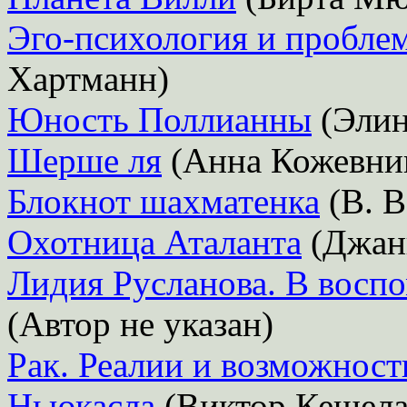
Эго-психология и пробле
Хартманн)
Юность Поллианны
(Элин
Шерше ля
(Анна Кожевни
Блокнот шахматенка
(В. В
Охотница Аталанта
(Джан
Лидия Русланова. В восп
(Автор не указан)
Рак. Реалии и возможност
Ньюкасла
(Виктор Кешела