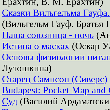
Ерахтин, В. М. Ерахтин)
Сказки Вильгельма Гауфа.
(Вильгельм Гауф. Братья 
Наша союзница - ночь
(Ан
Истина о масках
(Оскар У
Основы физиологии питан
Лутошкина)
Старец Сампсон (Сиверс)
Budapest: Pocket Map and 
Суд
(Василий Ардаматски