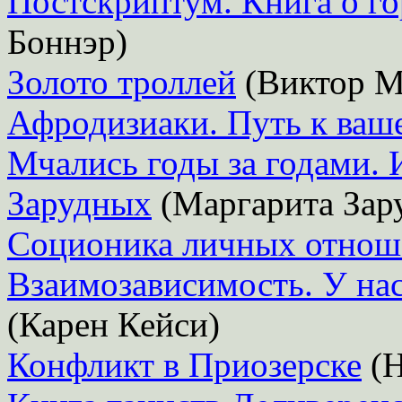
Постскриптум. Книга о го
Боннэр)
Золото троллей
(Виктор М
Афродизиаки. Путь к ваш
Мчались годы за годами.
Зарудных
(Маргарита Зар
Соционика личных отнош
Взаимозависимость. У нас
(Карен Кейси)
Конфликт в Приозерске
(Н