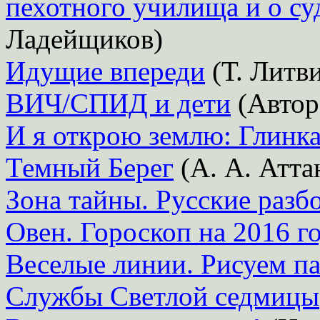
пехотного училища и о су
Ладейщиков)
Идущие впереди
(Т. Литв
ВИЧ/СПИД и дети
(Автор 
И я открою землю: Глинк
Темный Берег
(А. А. Атта
Зона тайны. Русские разб
Овен. Гороскоп на 2016 г
Веселые линии. Рисуем п
Службы Светлой седмицы