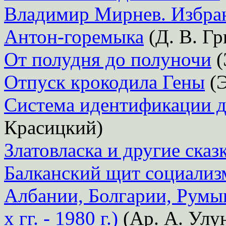
Владимир Мирнев. Избра
Антон-горемыка
(Д. В. Гр
От полудня до полуночи
(
Отпуск крокодила Гены
(Э
Система идентификации д
Красицкий)
Златовласка и другие сказ
Балканский щит социализ
Албании, Болгарии, Румы
х гг. - 1980 г.)
(Ар. А. Улу