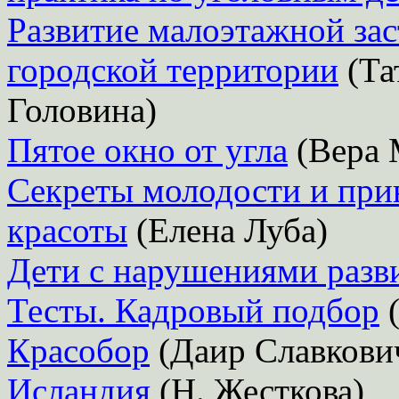
Развитие малоэтажной за
городской территории
(Та
Головина)
Пятое окно от угла
(Вера 
Секреты молодости и при
красоты
(Елена Луба)
Дети с нарушениями разв
Тесты. Кадровый подбор
(
Красобор
(Даир Славкови
Исландия
(Н. Жесткова)