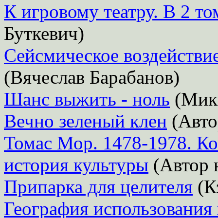
К игровому театру. В 2 то
Буткевич)
Сейсмическое воздействи
(Вячеслав Барабанов)
Шанс выжить - ноль
(Мик
Вечно зеленый клен
(Авто
Томас Мор. 1478-1978. К
история культуры
(Автор н
Припарка для целителя
(К
География использования 