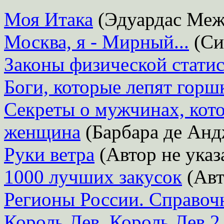
Моя Итака
(Эдуардас Меж
Москва, я - Мирный...
(Си
Законы физической стати
Боги, которые лепят горш
Секреты о мужчинах, кот
женщина
(Барбара де Анд
Руки ветра
(Автор не указ
1000 лучших закусок
(Авт
Регионы России. Справоч
Король Лев. Король Лев 2