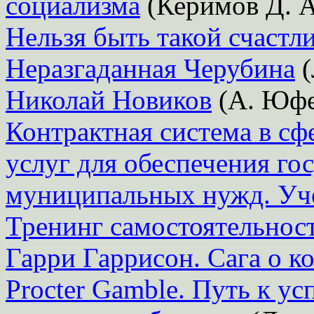
социализма
(Керимов Д. А.
Нельзя быть такой счастл
Неразгаданная Черубина
(
Николай Новиков
(А. Юфе
Контрактная система в сфе
услуг для обеспечения го
муниципальных нужд. Уч
Тренинг самостоятельност
Гарри Гаррисон. Сага о к
Procter Gamble. Путь к ус