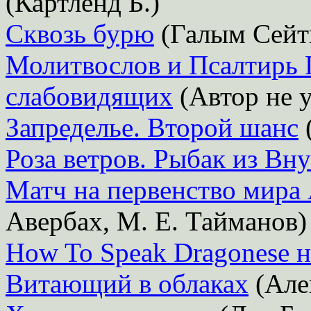
(Картленд Б.)
Сквозь бурю
(Галым Сейт
Молитвослов и Псалтирь 
слабовидящих
(Автор не у
Запределье. Второй шанс
Роза ветров. Рыбак из Вн
Матч на первенство мира 
Авербах, М. Е. Тайманов)
How To Speak Dragonese н
Витающий в облаках
(Але