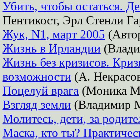
Убить, чтобы остаться. Д
Пентикост, Эрл Стенли Га
Жук, N1, март 2005
(Автор
Жизнь в Ирландии
(Влади
Жизнь без кризисов. Криз
возможности
(А. Некрасо
Поцелуй врага
(Моника М
Взгляд земли
(Владимир М
Молитесь, дети, за родите
Маска, кто ты? Практичес