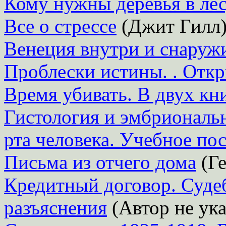
Кому нужны деревья в лес
Все о стрессе
(Джит Гилл
Венеция внутри и снару
Проблески истины. . Откр
Время убивать. В двух кн
Гистология и эмбриональн
рта человека. Учебное по
Письма из отчего дома
(Ге
Кредитный договор. Суде
разъяснения
(Автор не ука