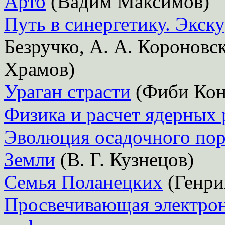
Арто
(Вадим Максимов)
Путь в синергетику. Экску
Безручко, А. А. Короновск
Храмов)
Ураган страсти
(Фиби Кон
Физика и расчет ядерных 
Эволюция осадочного пор
Земли
(В. Г. Кузнецов)
Семья Поланецких
(Генри
Просвечивающая электрон