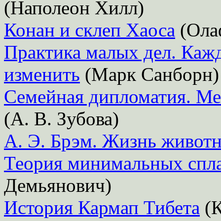
(Наполеон Хилл)
Конан и склеп Хаоса
(Ола
Практика малых дел. Каж
изменить
(Марк Санборн)
Семейная дипломатия. Меж
(А. В. Зубова)
А. Э. Брэм. Жизнь животн
Теория минимальных спл
Демьянович)
История Кармап Тибета
(К