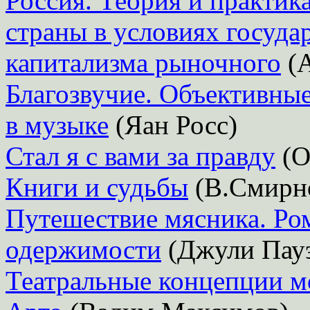
Россия. Теория и практик
страны в условиях госуда
капитализма рыночного
(А
Благозвучие. Объективны
в музыке
(Яан Росс)
Стал я с вами за правду
(О
Книги и судьбы
(В.Смирн
Путешествие мясника. Ром
одержимости
(Джули Пау
Театральные концепции м