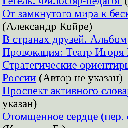
Гегель. Философ-педагог
(
От замкнутого мира к бес
(Александр Койре)
В странах друзей. Альбом
Провокация: Театр Игоря
Стратегические ориентир
России
(Автор не указан)
Проспект активного слова
указан)
Отомщенное сердце (пер. 