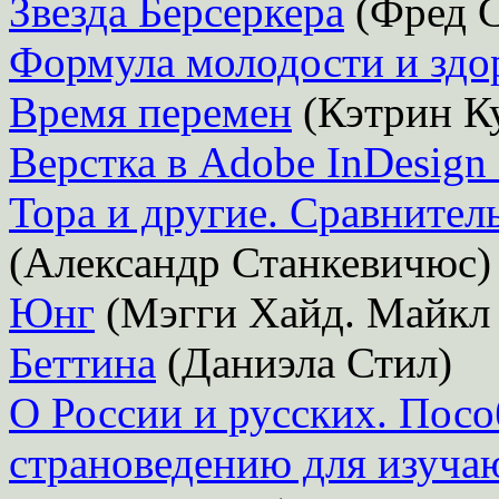
Звезда Берсеркера
(Фред С
Формула молодости и здо
Время перемен
(Кэтрин К
Верстка в Adobe InDesign
Тора и другие. Сравнител
(Александр Станкевичюс)
Юнг
(Мэгги Хайд. Майкл
Беттина
(Даниэла Стил)
О России и русских. Посо
страноведению для изуча