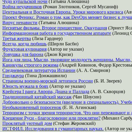
Чудо купальской ночи
(Татьяна Алюшина)
Война неудачников
(Роман Злотников, Сергей Мусаниф)
Центральная и Восточная Европа. Уроки мирового кризиса
(Авт
Проект Феникс. Роман о том, как DevOps меняет бизнес к луч
Вирус ненависти
(Татьяна Алюшина)
Неснятые фильмы. Второе пришествие. Оккупация
(Эрнест Яс
Информационная работа в государственном аппарате
(Леонид 
Третья жертва
(Лиза Гарднер)
Всегда, когда любишь
(Ширли Басби)
Фруктовая кулинария
(Автор не указан)
Ловушка для барона
(Джон Кризи)
Йога для лица. Мысли, творящие молодость женщины. Мысли, 
Каникулы строгого режима
(Андрей Кивинов, Федор Крестовы
Средневековая литература Испании
(А. А. Смирнов)
Гонджаура
(Тина Донжашвили)
Страницы военно-морской летописи России
(Б. И. Зверев)
Юность мужала в боях
(Автор не указан)
Крейсера I ранга Аврора, Диана и Паллада
(А. В. Скворцов)
Традиционный китайский массаж
(Чан Шоусин)
Добровольно о безопасности (введение в специальность). Учеб
Необыкновенный поросенок
(Е. Н. Агинская)
Терроризм с точки зрения террористов. Что они переживают и
Крещение Руси - благословение или проклятие?
(Михаил Сарбу
Проклятый уютный дом
(Стефан Жеромский)
ИСТФИЛ. Исследования в гуманитарных науках.
(Автор не ук