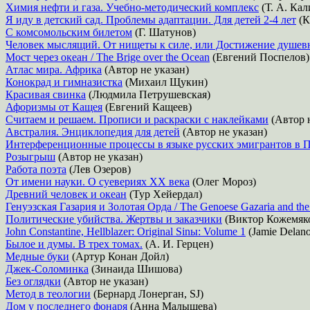
Химия нефти и газа. Учебно-методический комплекс
(Т. А. Ка
Я иду в детский сад. Проблемы адаптации. Для детей 2-4 лет
(К
С комсомольским билетом
(Г. Шатунов)
Человек мыслящий. От нищеты к силе, или Достижение душевн
Мост через океан / The Brige over the Ocean
(Евгений Поспелов)
Атлас мира. Африка
(Автор не указан)
Конокрад и гимназистка
(Михаил Щукин)
Красивая свинка
(Людмила Петрушевская)
Афоризмы от Кащея
(Евгений Кащеев)
Считаем и решаем. Прописи и раскраски с наклейками
(Автор н
Австралия. Энциклопедия для детей
(Автор не указан)
Интерференционные процессы в языке русских эмигрантов в 
Розыгрыш
(Автор не указан)
Работа поэта
(Лев Озеров)
От имени науки. О суевериях XX века
(Олег Мороз)
Древний человек и океан
(Тур Хейердал)
Генуэзская Газария и Золотая Орда / The Genoese Gazaria and th
Политические убийства. Жертвы и заказчики
(Виктор Кожемяк
John Constantine, Hellblazer: Original Sinы: Volume 1
(Jamie Delano
Былое и думы. В трех томах.
(А. И. Герцен)
Медные буки
(Артур Конан Дойл)
Джек-Соломинка
(Зинаида Шишова)
Без оглядки
(Автор не указан)
Метод в теологии
(Бернард Лонерган, SJ)
Дом у последнего фонаря
(Анна Малышева)