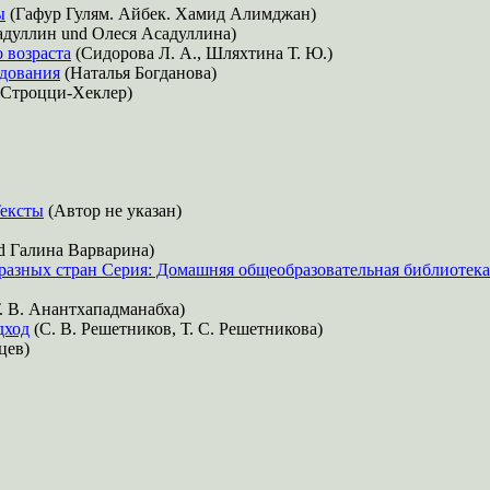
ы
(Гафур Гулям. Айбек. Хамид Алимджан)
дуллин und Олеся Асадуллина)
 возраста
(Сидорова Л. А., Шляхтина Т. Ю.)
едования
(Наталья Богданова)
 Строцци-Хеклер)
Тексты
(Автор не указан)
 Галина Варварина)
разных стран Серия: Домашняя общеобразовательная библиотека
. В. Анантхападманабха)
дход
(С. В. Решетников, Т. С. Решетникова)
цев)