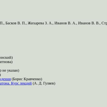
., Басков В. П., Жихарева З. А., Иванов В. А., Иванов В. В., Ст
инский)
итнова)
 не указан)
)
ождения
(Борис Кравченко)
атона. Курс лекций
(А. Д. Гуляев)