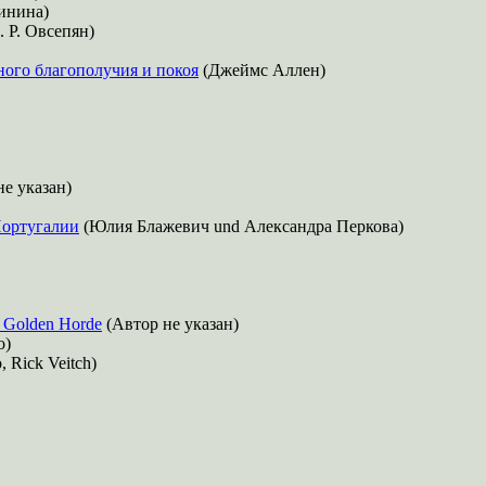
линина)
. Р. Овсепян)
ого благополучия и покоя
(Джеймс Аллен)
е указан)
Португалии
(Юлия Блажевич und Александра Перкова)
e Golden Horde
(Автор не указан)
о)
, Rick Veitch)