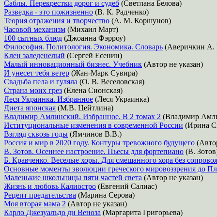
Саблы. Перекрестки дорог и судеб
(Светлана Белова)
Разведка - это пожизненно
(В. К. Радченко)
Теория отражения и творчество
(А. М. Коршунов)
Часовой механизм
(Михаил Март)
100 сытных блюд
(Джоанна Фэрроу)
Философия. Политология. Экономика. Словарь
(Аверичкин А. П
Клен заледенелый
(Сергей Есенин)
Малый инновационный бизнес. Учебник
(Автор не указан)
И унесет тебя ветер
(Жан-Марк Сувира)
Свадьба пела и гуляла
(О. В. Веселовская)
Страна моих грез
(Елена Сионская)
Леся Украинка. Избранное
(Леся Украинка)
Диета японская
(М.В. Цейтлина)
Владимир Амлинский. Избранное. В 2 томах 2
(Владимир Амл
Иституциональные изменения в современной России
(Ирина С
Взгляд сквозь годы
(Ямчинов В.В.)
Россия и мир в 2020 году. Контуры тревожного будущего
(Автор
В. Зотов. Осеннее настроение. Пьесы для фортепиано
(В. Зотов
Б. Кравченко. Веселые хоры. Для смешанного хора без сопров
Основные моменты эволюции греческого мировоззрения до Пл
Маленькие школьницы пяти частей света
(Автор не указан)
Жизнь и любовь Калиостро
(Евгений Салиас)
Рецепт предательства
(Марина Серова)
Моя вторая мама 2
(Автор не указан)
Карло Джезуальдо ди Веноза
(Маргарита Григорьева)