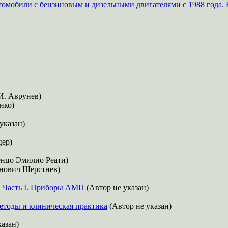
томобили с бензиновым и дизельными двигателями с 1988 года. 
 И. Аврунев)
нко)
указан)
цер)
нцо Эмилио Реати)
нович Шерстнев)
. Часть I. Приборы АМП
(Автор не указан)
етоды и клиническая практика
(Автор не указан)
азан)