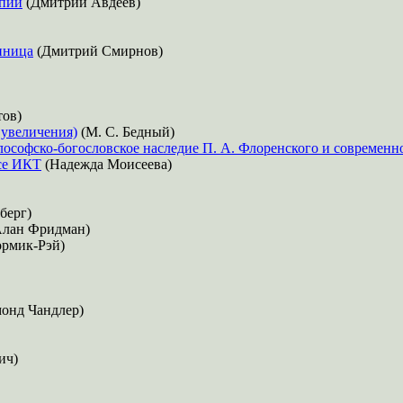
апии
(Дмитрий Авдеев)
нница
(Дмитрий Смирнов)
тов)
 увеличения)
(М. С. Бедный)
лософско-богословское наследие П. А. Флоренского и современн
се ИКТ
(Надежда Моисеева)
берг)
лан Фридман)
ормик-Рэй)
онд Чандлер)
ич)