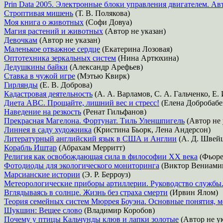
Prin Data 2005. Электронные блоки управления двигателем. Ав
Строптивая мишень
(Т. В. Полякова)
Моя книга о животных
(Софи Довуа)
Магия растений и животных
(Автор не указан)
Девочкам
(Автор не указан)
Маленькое отважное сердце
(Екатерина Лозовая)
Оптотехника зеркальных систем
(Нина Артюхина)
Дедушкины байки
(Александр Арефьев)
Ставка в чужой игре
(Мэтью Квирк)
Гирлянды
(Е. В. Доброва)
Кадастровая деятельность
(А. А. Варламов, С. А. Гальченко, Е.
Диета АВС. Прощайте, лишний вес и стресс!
(Елена Добробабе
Наведение на резкость
(Ренат Гильфанов)
Прекрасная Магелона. Фортунат. Тиль Уленшпигель
(Автор не 
Линнея в саду художника
(Кристина Бьорк, Лена Андерсон)
Литературный английский язык в США и Англии
(А. Д. Швей
Корабль Иштар
(Абрахам Мерритт)
Религия как освобождающая сила в философии XX века
(Фьоре
Фотодиоды для экологического мониторинга
(Виктор Вениами
Марсианские истории
(Э. Р. Берроуз)
Метеорологические приборы артиллерии. Руководство службы
Вглядываясь в солнце. Жизнь без страха смерти
(Ирвин Ялом)
Теория семейных систем Мюррея Боуэна. Основные понятия, м
Шукшин: Вещее слово
(Владимир Коробов)
Почему у птицы Кальчунды клюв и лапки золотые
(Автор не ук