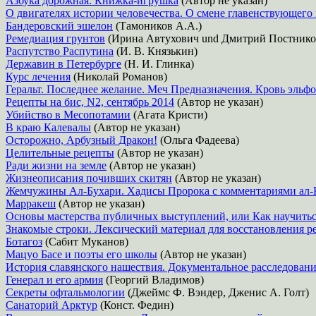
Азбука дорожная. Книжка-игрушка
(Автор не указан)
О двигателях истории человечества. О смене главенствующего
Бандеровский эшелон
(Тамоников А.А.)
Ремедиация грунтов
(Ирина Автухович und Дмитрий Постнико
Распутство Распутина
(И. В. Князькин)
Державин в Петербурге
(Н. И. Глинка)
Курс лечения
(Николай Романов)
Геральт. Последнее желание. Меч Предназначения. Кровь эльфо
Рецепты на бис, N2, сентябрь 2014
(Автор не указан)
Убийство в Месопотамии
(Агата Кристи)
В краю Калевалы
(Автор не указан)
Осторожно, Арбузный Дракон!
(Ольга Фадеева)
Целительные рецепты
(Автор не указан)
Ради жизни на земле
(Автор не указан)
Жизнеописания почивших скитян
(Автор не указан)
Жемчужины Ал-Бухари. Хадисы Пророка с комментариями ал-
Марракеш
(Автор не указан)
Основы мастерства публичных выступлений, или Как научитьс
Знакомые строки. Лексический материал для восстановления ре
Ботагоз
(Сабит Муканов)
Мацуо Басе и поэты его школы
(Автор не указан)
История славянского нашествия. Документальное расследование
Генерал и его армия
(Георгий Владимов)
Секреты офтальмологии
(Джеймс Ф. Вэндер, Дженис А. Голт)
Санаторий Арктур
(Конст. Федин)