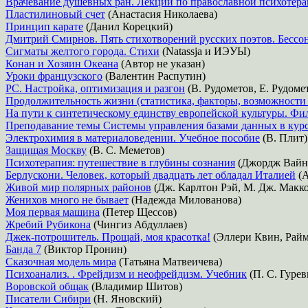
Врачевание душевных ран. Лекции по православной психотер
Пластилиновый счет
(Анастасия Николаева)
Принцип карате
(Данил Корецкий)
Дмитрий Смирнов. Пять стихотворений русских поэтов. Бессо
Сигматы желтого города. Стихи
(Natassja и ИЭУЫ)
Конан и Хозяин Океана
(Автор не указан)
Уроки французского
(Валентин Распутин)
PC. Настройка, оптимизация и разгон
(В. Рудометов, Е. Рудоме
Продолжительность жизни (статистика, факторы, возможности
На пути к синтетическому единству европейской культуры. Фи
Преподавание темы Системы управления базами данных в кур
Электрохимия в материаловедении. Учебное пособие
(В. Плит)
Защищая Москву
(В. С. Меметов)
Психотерапия: путешествие в глубины сознания
(Джордж Вайн
Берлускони. Человек, который двадцать лет обладал Италией
(А
Живой мир полярных районов
(Дж. Карлтон Рэй, М. Дж. Макк
Женихов много не бывает
(Надежда Милованова)
Моя первая машина
(Петер Щессов)
Жребий Рубикона
(Чингиз Абдуллаев)
Джек-потрошитель. Прощай, моя красотка!
(Эллери Квин, Райм
Банда 7
(Виктор Пронин)
Сказочная модель мира
(Татьяна Матвеичева)
Психоанализ. . Фрейдизм и неофрейдизм. Учебник
(П. С. Гурев
Воровской общак
(Владимир Шитов)
Писатели Сибири
(Н. Яновский)