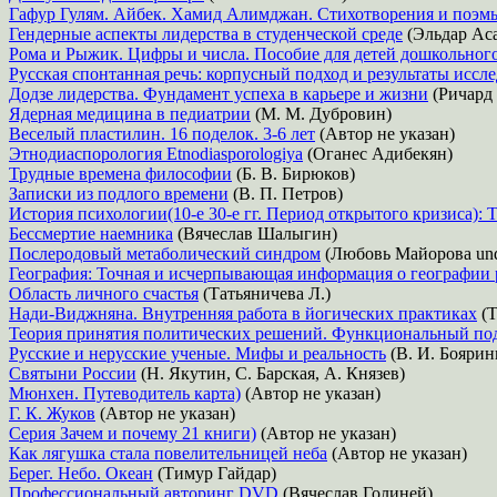
Гафур Гулям. Айбек. Хамид Алимджан. Стихотворения и поэм
Гендерные аспекты лидерства в студенческой среде
(Эльдар Аса
Рома и Рыжик. Цифры и числа. Пособие для детей дошкольного
Русская спонтанная речь: корпусный подход и результаты иссл
Додзе лидерства. Фундамент успеха в карьере и жизни
(Ричард
Ядерная медицина в педиатрии
(М. М. Дубровин)
Веселый пластилин. 16 поделок. 3-6 лет
(Автор не указан)
Этнодиаспорология Etnodiasporologiya
(Оганес Адибекян)
Трудные времена философии
(Б. В. Бирюков)
Записки из подлого времени
(В. П. Петров)
История психологии(10-е 30-е гг. Период открытого кризиса): 
Бессмертие наемника
(Вячеслав Шалыгин)
Послеродовый метаболический синдром
(Любовь Майорова und
География: Точная и исчерпывающая информация о географии 
Область личного счастья
(Татьяничева Л.)
Нади-Виджняна. Внутренняя работа в йогических практиках
(Т
Теория принятия политических решений. Функциональный по
Русские и нерусские ученые. Мифы и реальность
(В. И. Боярин
Святыни России
(Н. Якутин, С. Барская, А. Князев)
Мюнхен. Путеводитель карта)
(Автор не указан)
Г. К. Жуков
(Автор не указан)
Серия Зачем и почему 21 книги)
(Автор не указан)
Как лягушка стала повелительницей неба
(Автор не указан)
Берег. Небо. Океан
(Тимур Гайдар)
Профессиональный авторинг DVD
(Вячеслав Голиней)