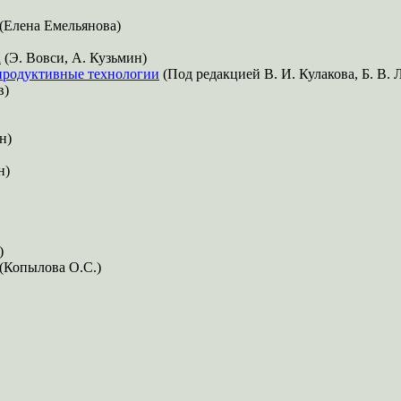
(Елена Емельянова)
а
(Э. Вовси, А. Кузьмин)
епродуктивные технологии
(Под редакцией В. И. Кулакова, Б. В. 
в)
н)
н)
)
(Копылова О.С.)