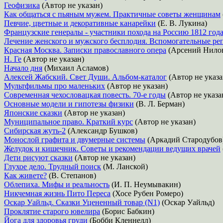
Геофизика
(Автор не указан)
Как общаться с пьяным мужем. Практичные советы женщинам
Певчие, цветные и декоративные канарейки
(Е. В. Лукина)
Французские генералы - участники похода на Россию 1812 год
Лечение женского и мужского бесплодия. Вспомогательные р
Красная Москва. Записки православного опера
(Арсений Нило
Н. Ге
(Автор не указан)
Начало дня
(Михаил Асламов)
Алексей Жабский. Свет Души. Альбом-каталог
(Автор не указа
Мультфильмы про маленьких
(Автор не указан)
Современная чехословацкая повесть. 70-е годы
(Автор не указа
Основные модели и гипотезы физики
(В. Л. Берман)
Японские сказки
(Автор не указан)
Муниципальное право. Краткий курс
(Автор не указан)
Сибирская жуть-2
(Александр Бушков)
Монослой графита и двумерные системы
(Аркадий Стародубов
Желудок и кишечник. Советы и рекомендации ведущих врачей
Дети рисуют сказки
(Автор не указан)
Глухое дело. Трудный поиск
(М. Ланской)
Как живете?
(В. Степанов)
Облепиха. Мифы и реальность
(И. П. Неумывакин)
Никчемная жизнь Пито Переса
(Хосе Рубен Ромеро)
Оскар Уайльд. Сказки Уцененный товар (N1)
(Оскар Уайльд)
Проклятие старого ювелира
(Борис Бабкин)
Йога для здоровья груди
(Бобби Кленнелл)