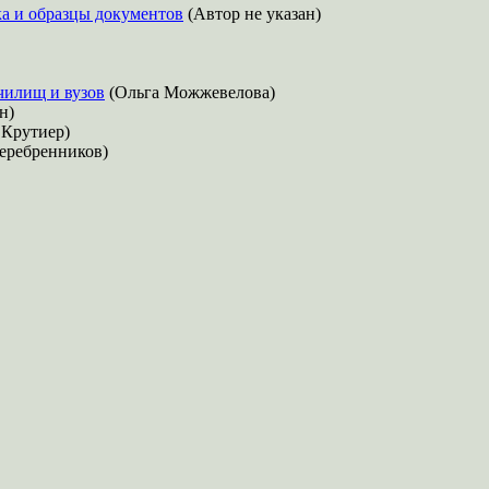
а и образцы документов
(Автор не указан)
чилищ и вузов
(Ольга Можжевелова)
н)
 Крутиер)
Серебренников)