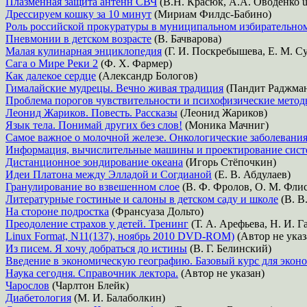
Плазменная защита антенн СВЧ
(В.Н. Красюк, А.А. Оводенко 
Дрессируем кошку за 10 минут
(Мириам Филдс-Бабино)
Роль российской прокуратуры в муниципальном избирательно
Пневмонии в детском возрасте
(В. Бачварова)
Малая кулинарная энциклопедия
(Г. И. Поскребышева, Е. М. С
Сага о Мире Реки 2
(Ф. Х. Фармер)
Как далекое сердце
(Александр Бологов)
Гималайские мудрецы. Вечно живая традиция
(Пандит Раджман
Проблема порогов чувствительности и психофизические мето
Леонид Жариков. Повесть. Рассказы
(Леонид Жариков)
Язык тела. Понимай других без слов!
(Моника Мачниг)
Самое важное о молочной железе. Онкологические заболевания
Информация, вычислительные машины и проектирование сист
Дистанционное зондирование океана
(Игорь Стёпочкин)
Идеи Платона между Элладой и Согдианой
(Е. В. Абдулаев)
Гранулирование во взвешенном слое
(В. Ф. Фролов, О. М. Фли
Литературные гостиные и салоны в детском саду и школе
(В. В
На стороне подростка
(Франсуаза Дольто)
Преодоление страхов у детей. Тренинг
(Т. А. Арефьева, Н. И. Г
Linux Format, N11(137), ноябрь 2010 DVD-ROM)
(Автор не указ
Из писем. Я хочу добраться до истины
(В. Г. Белинский)
Введение в экономическую географию. Базовый курс для эконо
Наука сегодня. Справочник лектора.
(Автор не указан)
Чарослов
(Чарлтон Блейк)
Диабетология
(М. И. Балаболкин)