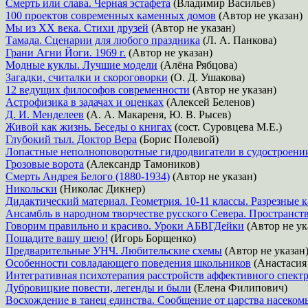
Смерть или слава. Черная эстафета
(Владимир Васильев)
100 проектов современных каменных домов
(Автор не указан)
Мы из ХХ века. Стихи друзей
(Автор не указан)
Тамада. Сценарии для любого праздника
(Л. А. Панкова)
Грани Агни Йоги. 1969 г.
(Автор не указан)
Модные куклы. Лучшие модели
(Алёна Рябцова)
Загадки, считалки и скороговорки
(О. Д. Ушакова)
12 ведущих философов современности
(Автор не указан)
Астрофизика в задачах и оценках
(Алексей Беленов)
Д. И. Менделеев
(А. А. Макареня, Ю. В. Рысев)
Живой как жизнь. Беседы о книгах
(сост. Суровцева М.Е.)
Глубокий тыл. Доктор Вера
(Борис Полевой)
Лопастные неполноповоротные гидродвигатели в судостроени
Грозовые ворота
(Александр Тамоников)
Смерть Андрея Белого (1880-1934)
(Автор не указан)
Никольски
(Николас Дикнер)
Дидактический материал. Геометрия. 10-11 классы. Разрезные 
Ансамбль в народном творчестве русского Севера. Пространс
Говорим правильно и красиво. Уроки АБВГДейки
(Автор не ук
Пощадите вашу шею!
(Игорь Борщенко)
Предварительные УНЧ. Любительские схемы
(Автор не указан
Особенности совладающего поведения школьников
(Анастасия
Интегративная психотерапия расстройств аффективного спект
Дубровицкие повести, легенды и были
(Елена Филипович)
Восхождение в танец единства. Сообщение от царства насеком