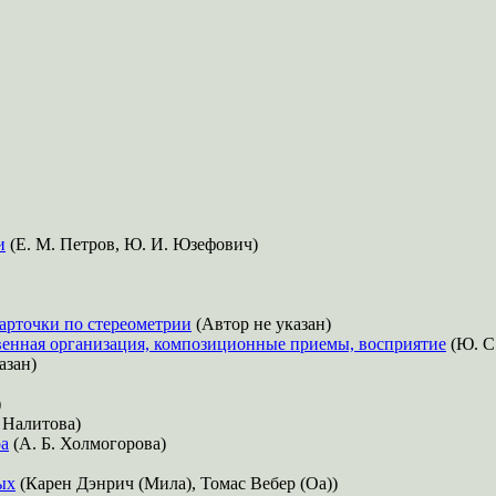
и
(Е. М. Петров, Ю. И. Юзефович)
карточки по стереометрии
(Автор не указан)
твенная организация, композиционные приемы, восприятие
(Ю. С
азан)
)
 Налитова)
ра
(А. Б. Холмогорова)
ых
(Карен Дэнрич (Мила), Томас Вебер (Оа))