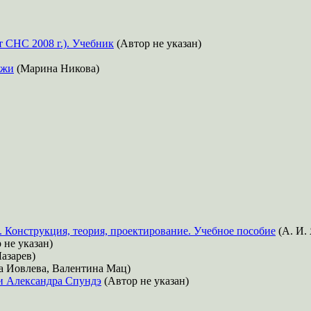
 СНС 2008 г.). Учебник
(Автор не указан)
ёжи
(Марина Никова)
 Конструкция, теория, проектирование. Учебное пособие
(А. И. 
 не указан)
азарев)
а Иовлева, Валентина Мац)
 и Александра Спундэ
(Автор не указан)