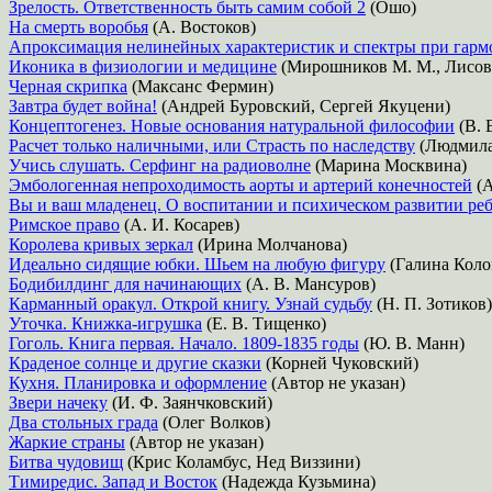
Зрелость. Ответственность быть самим собой 2
(Ошо)
На смерть воробья
(А. Востоков)
Апроксимация нелинейных характеристик и спектры при гарм
Иконика в физиологии и медицине
(Мирошников М. М., Лисовск
Черная скрипка
(Максанс Фермин)
Завтра будет война!
(Андрей Буровский, Сергей Якуцени)
Концептогенез. Новые основания натуральной философии
(В. 
Расчет только наличными, или Страсть по наследству
(Людмила
Учись слушать. Серфинг на радиоволне
(Марина Москвина)
Эмбологенная непроходимость аорты и артерий конечностей
(А
Вы и ваш младенец. О воспитании и психическом развитии реб
Римское право
(А. И. Косарев)
Королева кривых зеркал
(Ирина Молчанова)
Идеально сидящие юбки. Шьем на любую фигуру
(Галина Коло
Бодибилдинг для начинающих
(А. В. Мансуров)
Карманный оракул. Открой книгу. Узнай судьбу
(Н. П. Зотиков)
Уточка. Книжка-игрушка
(Е. В. Тищенко)
Гоголь. Книга первая. Начало. 1809-1835 годы
(Ю. В. Манн)
Краденое солнце и другие сказки
(Корней Чуковский)
Кухня. Планировка и оформление
(Автор не указан)
Звери начеку
(И. Ф. Заянчковский)
Два стольных града
(Олег Волков)
Жаркие страны
(Автор не указан)
Битва чудовищ
(Крис Коламбус, Нед Виззини)
Тимиредис. Запад и Восток
(Надежда Кузьмина)