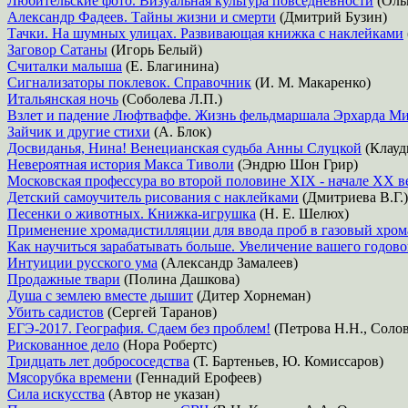
Любительские фото. Визуальная культура повседневности
(Оль
Александр Фадеев. Тайны жизни и смерти
(Дмитрий Бузин)
Тачки. На шумных улицах. Развивающая книжка с наклейками
Заговор Сатаны
(Игорь Белый)
Считалки малыша
(Е. Благинина)
Сигнализаторы поклевок. Справочник
(И. М. Макаренко)
Итальянская ночь
(Соболева Л.П.)
Взлет и падение Люфтваффе. Жизнь фельдмаршала Эрхарда М
Зайчик и другие стихи
(А. Блок)
Досвиданья, Нина! Венецианская судьба Анны Слуцкой
(Клауд
Невероятная история Макса Тиволи
(Эндрю Шон Грир)
Московская профессура во второй половине XIX - начале ХХ в
Детский самоучитель рисования с наклейками
(Дмитриева В.Г.)
Песенки о животных. Книжка-игрушка
(Н. Е. Шелюх)
Применение хромадистилляции для ввода проб в газовый хром
Как научиться зарабатывать больше. Увеличение вашего годово
Интуиции русского ума
(Александр Замалеев)
Продажные твари
(Полина Дашкова)
Душа с землею вместе дышит
(Дитер Хорнеман)
Убить садистов
(Сергей Таранов)
ЕГЭ-2017. География. Сдаем без проблем!
(Петрова Н.Н., Соло
Рискованное дело
(Нора Робертс)
Тридцать лет добрососедства
(Т. Бартеньев, Ю. Комиссаров)
Мясорубка времени
(Геннадий Ерофеев)
Сила искусства
(Автор не указан)