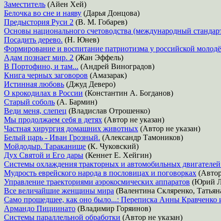
Заместитель
(Айен Хей)
Белочка во сне и наяву
(Дарья Донцова)
Предыстория Руси 2
(В. М. Гобарев)
Основы национального счетоводства (международный стандарт
Посадить дерево.
(Н. Юнев)
Формирование и воспитание патриотизма у российской молод
Адам познает мир. 2
(Жан Эффель)
В Портофино, и там...
(Андрей Виноградов)
Книга черных заговоров
(Амазарак)
Истинная любовь
(Джуд Деверо)
О крокодилах в России
(Константин А. Богданов)
Старый соболь
(А. Бармин)
Веди меня, слепец
(Владислав Отрошенко)
Мы продолжаем себя в детях
(Автор не указан)
Частная хирургия домашних животных
(Автор не указан)
Белый царь - Иван Грозный.
(Александр Тамоников)
Мойдодыр. Тараканище
(К. Чуковский)
Дух Святой и Его дары
(Кеннет Е. Хейгин)
Системы охлаждения тракторных и автомобильных двигателей.
Мудрость еврейского народа в пословицах и поговорках
(Автор
Управление траекториями аэрокосмических аппаратов
(Юрий Л
Все величайшие женщины мира
(Валентина Скляренко, Татьян
Само прошедшее, как оно было...: Переписка Анны Кравченко
Армандо Пициинато
(Владимир Горяинов)
Системы параллельной обработки
(Автор не указан)