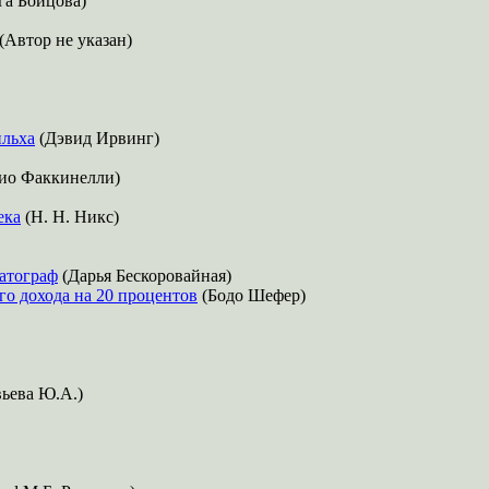
га Бойцова)
(Автор не указан)
ильха
(Дэвид Ирвинг)
ио Факкинелли)
ека
(Н. Н. Никс)
атограф
(Дарья Бескоровайная)
го дохода на 20 процентов
(Бодо Шефер)
вьева Ю.А.)