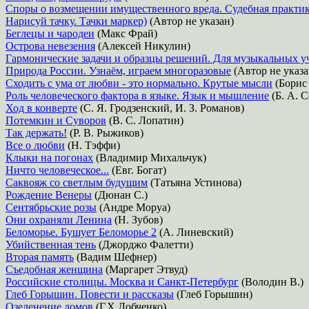
Споры о возмещении имущественного вреда. Судебная практик
Нарисуй тачку. Тачки маркер)
(Автор не указан)
Беглецы и чародеи
(Макс Фрай)
Острова невезения
(Алексей Никулин)
Гармонические задачи и образцы решений. Для музыкальных у
Природа России. Узнаём, играем многоразовые
(Автор не указа
Сходить с ума от любви - это нормально. Крутые мысли
(Борис
Роль человеческого фактора в языке. Язык и мышление
(Б. А. 
Ход в конверте
(С. Я. Гродзенский, И. З. Романов)
Потемкин и Суворов
(В. С. Лопатин)
Так держать!
(Р. В. Рыжиков)
Все о любви
(Н. Тэффи)
Клыки на погонах
(Владимир Михальчук)
Ничто человеческое...
(Евг. Богат)
Саквояж со светлым будущим
(Татьяна Устинова)
Рождение Венеры
(Дюнан С.)
Сентябрьские розы
(Андре Моруа)
Они охраняли Ленина
(Н. Зубов)
Беломорье. Бушует Беломорье 2
(А. Линевский)
Убийственная тень
(Джорджо Фалетти)
Вторая память
(Вадим Шефнер)
Съедобная женщина
(Маргарет Этвуд)
Российские столицы. Москва и Санкт-Петербург
(Володин В.)
Глеб Горышин. Повести и рассказы
(Глеб Горышин)
Озеленение домов
(Г.Х.Лобченко)