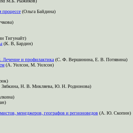
und М.Б. Рыжиков)
м процессе
(Ольга Байдина)
учкова)
и Тигунайт)
ды
(К. В, Бардин)
. Лечение и профилактика
(С. Ф. Вершинина, Е. В. Потявина)
ем
(А. Уилсон, М. Уилсон)
сюк)
. Зябкина, Н. В. Микляева, Ю. Н. Родионова)
алкина)
ан)
мистов, менеджеров, географов и регионоведов
(А. Ю. Скопин)