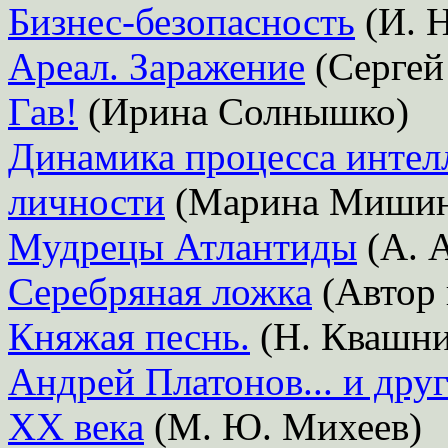
Бизнес-безопасность
(И. Н
Ареал. Заражение
(Сергей
Гав!
(Ирина Солнышко)
Динамика процесса интел
личности
(Марина Мишин
Мудрецы Атлантиды
(А. 
Серебряная ложка
(Автор 
Княжая песнь.
(Н. Квашн
Андрей Платонов... и дру
XX века
(М. Ю. Михеев)