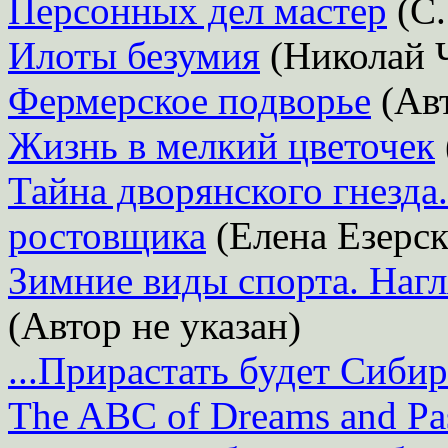
Персонных дел мастер
(С.
Илоты безумия
(Николай 
Фермерское подворье
(Авт
Жизнь в мелкий цветочек
Тайна дворянского гнезда.
ростовщика
(Елена Езерск
Зимние виды спорта. Наг
(Автор не указан)
...Прирастать будет Сиби
The ABC of Dreams and Pa