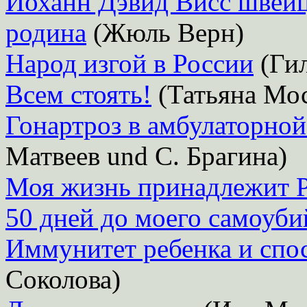
Йоханн Дэвид Висс швейц
родина
(Жюль Верн)
Народ изгой в России
(Гил
Всем стоять!
(Татьяна Мо
Гонартроз в амбулаторной
Матвеев und С. Брагина)
Моя жизнь принадлежит 
50 дней до моего самоуби
Иммунитет ребенка и спо
Соколова)