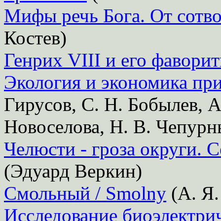
Мифы речь Бога. От сотво
Костев)
Генрих VIII и его фавори
Экология и экономика пр
Гирусов, С. Н. Бобылев, А
Новоселова, Н. В. Чепурны
Челюсти - гроза округи.
(Эдуард Веркин)
Смольный / Smolny
(А. Я.
Исследование биоэлектри