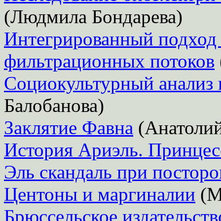
(Людмила Бондарева)
Интегрированный подход
фильтрационных потоков
Социокультурный анализ 
Балобанова)
Заклятие Фавна
(Анатолий
История Ариэль. Принце
Эль скандаль при постор
Центоны и маргиналии
(М
Брюссельское издательств