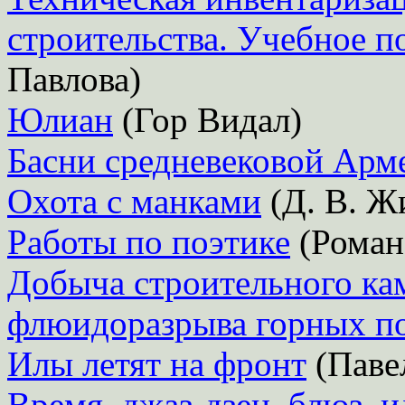
строительства. Учебное п
Павлова)
Юлиан
(Гор Видал)
Басни средневековой Арм
Охота с манками
(Д. В. Ж
Работы по поэтике
(Роман
Добыча строительного ка
флюидоразрыва горных п
Илы летят на фронт
(Паве
Время, джаз-дзен, блюз, 