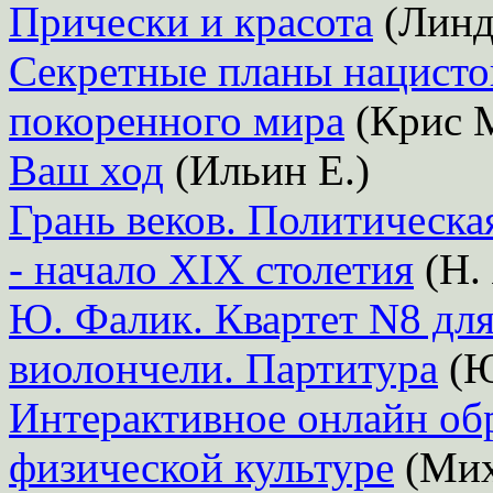
Прически и красота
(Линд
Секретные планы нацисто
покоренного мира
(Крис 
Ваш ход
(Ильин Е.)
Грань веков. Политическа
- начало XIX столетия
(Н.
Ю. Фалик. Квартет N8 для
виолончели. Партитура
(Ю
Интерактивное онлайн обр
физической культуре
(Мих