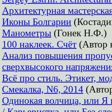
Архитектурная мастерска
Иконы Болгарии
(Костади
Манометры
(Гонек Н.Ф.)
100 наклеек. Счёт
(Автор 
Анализ повышения пропу
сверхвысокого напряжени
Всё про стиль. Этикет, мо
Смекалка, N6, 2014
(Автор
Одинокая волчица, или Я 
/ Карьеристка, или Без сле