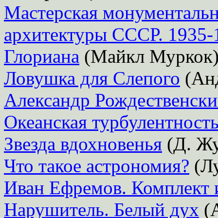
Мастерская монументальн
архитектуры СССР. 1935-
Глориана
(Майкл Муркок
Ловушка для Слепого
(Ан
Александр Рождественск
Океанская турбулентност
Звезда вдохновенья
(Д. Жу
Что такое астрономия?
(Лу
Иван Ефремов. Комплект и
Нарушитель. Белый дух
(А