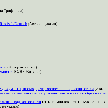
а Трифонова)
Russisch-Deutsch
(Автор не указан)
иков
(Автор не указан)
ьманстве
(С. Ю. Житенев)
: Документы, письма, речи, воспоминания, песни, стихи
(Автор 
ченными возможностями в условиях инклюзивного образования.
е Ленинградской области
(Л. Б. Вампилова, М. Н. Кувардина, В.
 не указан)