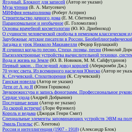
Ягодный. Блокнот для записей
(Автор не указан)
Муза чтения
(В. А. Матусевич)
МИФфия невыполнима
(Роберт Асприн)
Строительство дачного дома
(Е. М. Сбитнева)
Паранормальное и необычное
(Е. Голомолзин)
Основы врачебной косметологии
(Ю. Ю. Дрибноход)
О сущности человеческой свободы в немецком классическом и
Зарубежные детские писатели в России. Биобиблиографически
Загадка и урок Никколо Макиавелли
(Федор Бурлацкий)
Я сочинил когда-то песню. Стихи, поэмы, песни
(Николай Дори
Пьезоэлектронные устройства вычислительной техники, систе
Вода и жизнь на Земле
(Ю. В. Новиков, М. М. Сайфутдинов)
Первый закон. . Последний довод королей
(Аберкромби Дж.)
70 чудес света. Из всемирного наследия Юнеско
(Автор не указ
К. Случевский. Стихотворения
(К. Случевский)
Ганская новелла
(Автор не указан)
Дети от А до Я
(Юлия Горшкова)
Звукорежиссура и запись фонограмм. Профессиональное руков
Сердце удода
(Андрей Добрынин)
Послушные вещи
(Автор не указан)
До скорой встречи!
(Лори Фрэнкел)
Король и ведьма
(Джордж Генри Смит)
Специальные элементы запоминающих устройств ЭВМ на полу
Эмиль Гилельс
(С. Хентова)
Россия и интеллигенция (1907 - 1918)
(Александр Блок)