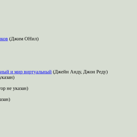
нков
(Джим ОНил)
льный и мир виртуальный
(Джейн Анду, Джон Реду)
указан)
ор не указан)
азан)