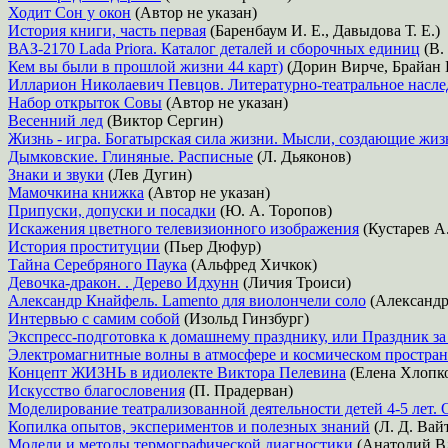
Ходит Сон у окон
(Автор не указан)
История книги, часть первая
(Баренбаум И. Е., Давыдова Т. Е.)
ВАЗ-2170 Lada Priora. Каталог деталей и сборочных единиц
(В.
Кем вы были в прошлой жизни 44 карт)
(Дорин Вирче, Брайан 
Илларион Николаевич Певцов. Литературно-театральное насле
Набор открыток Совы
(Автор не указан)
Весенний лед
(Виктор Сергин)
Жизнь - игра. Богатырская сила жизни. Мысли, создающие жиз
Дымковские. Глиняные. Расписные
(Л. Дьяконов)
Знаки и звуки
(Лев Дугин)
Мамочкина книжка
(Автор не указан)
Припуски, допуски и посадки
(Ю. А. Торопов)
Искажения цветного телевизионного изображения
(Кустарев А
История проституции
(Пьер Дюфур)
Тайна Серебряного Паука
(Альфред Хичкок)
Девочка-дракон. . Дерево Идхунн
(Личия Троиси)
Александр Кнайфель. Lamento для виолончели соло
(Александр
Интервью с самим собой
(Изольд Гинзбург)
Экспресс-подготовка к домашнему празднику, или Праздник за
Электромагнитные волны в атмосфере и космическом простран
Концепт ЖИЗНЬ в идиолекте Виктора Пелевина
(Елена Хлопк
Искусство благословения
(П. Прадерван)
Моделирование театрализованной деятельности детей 4-5 лет. 
Копилка опытов, экспериментов и полезных знаний
(Л. Д. Вай
Модели и методы термографической диагностики
(Анатолий В