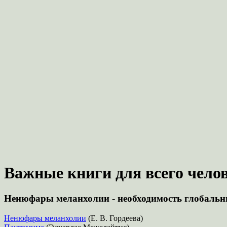
Важные книги для всего челов
Ненюфары меланхолии - необходимость глобальн
Ненюфары меланхолии
(Е. В. Гордеева)