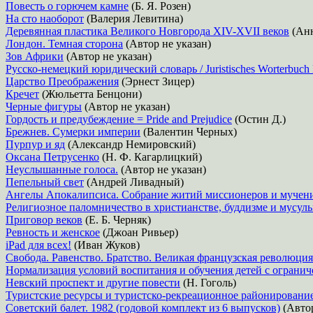
Повесть о горючем камне
(Б. Я. Розен)
На сто наоборот
(Валерия Левитина)
Деревянная пластика Великого Новгорода XIV-XVII веков
(Анн
Лондон. Темная сторона
(Автор не указан)
Зов Африки
(Автор не указан)
Русско-немецкий юридический словарь / Juristisches Worterbuch 
Царство Преображения
(Эрнест Зицер)
Кречет
(Жюльетта Бенцони)
Черные фигуры
(Автор не указан)
Гордость и предубеждение = Pride and Prejudice
(Остин Д.)
Брежнев. Сумерки империи
(Валентин Черных)
Пурпур и яд
(Александр Немировский)
Оксана Петрусенко
(Н. Ф. Кагарлицкий)
Неуслышанные голоса.
(Автор не указан)
Пепельный свет
(Андрей Ливадный)
Ангелы Апокалипсиса. Собрание житий миссионеров и мучен
Религиозное паломничество в христианстве, буддизме и мусул
Приговор веков
(Е. Б. Черняк)
Ревность и женское
(Джоан Ривьер)
iPad для всех!
(Иван Жуков)
Свобода. Равенство. Братство. Великая французская революция
Нормализация условий воспитания и обучения детей с ограни
Невский проспект и другие повести
(Н. Гоголь)
Туристские ресурсы и туристско-рекреационное районировани
Советский балет. 1982 (годовой комплект из 6 выпусков)
(Автор