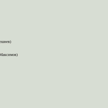
решнев)
. Максимов)