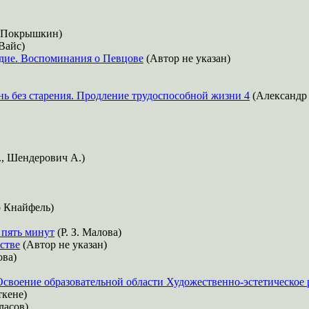
 Покрышкин)
Вайс)
дие. Воспоминания о Певцове
(Автор не указан)
нь без старения. Продление трудоспособной жизни 4
(Александр
., Шендерович А.)
 Кнайфель)
 пять минут
(Р. З. Малова)
стве
(Автор не указан)
ова)
Освоение образовательной области Художественно-эстетическое 
ткене)
ласов)