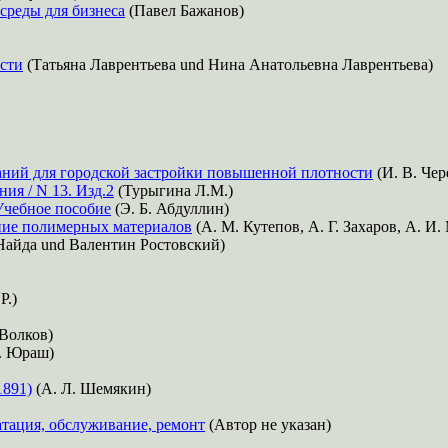
 среды для бизнеса
(Павел Бажанов)
ости
(Татьяна Лаврентьева und Нина Анатольевна Лаврентьева)
ний для городской застройки повышенной плотности
(И. В. Че
ия / N 13. Изд.2
(Турыгина Л.М.)
Учебное пособие
(Э. Б. Абдуллин)
ние полимерных материалов
(А. М. Кутепов, А. Г. Захаров, А. И
Найда und Валентин Ростовский)
Р.)
Волков)
. Юраш)
1891)
(А. Л. Шемякин)
уатация, обслуживание, ремонт
(Автор не указан)