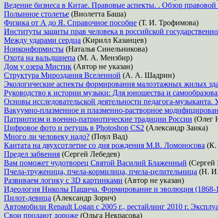
Ведение бизнеса в Китае. Правовые аспекты. . Обзор правовой
Полынное столетье
(Виолетта Баша)
Физика от А до Я. Справочное пособие
(Т. И. Трофимова)
Институты защиты прав человека в российской государственн
Между ударами сердца
(Кирилл Казанцев)
Нонконформисты
(Наталья Синельникова)
Охота на вальдшнепа
(М. А. Мензбир)
Дом у озера Мистик
(Автор не указан)
Структура Мироздания Вселенной
(А. А. Шадрин)
Экологические аспекты формирования малоэтажных жилых зда
Руководство к истории музыки: Для юношества и самообразован
Основы исследовательской деятельности педагога-музыканта. 
Вакуумно-плазменное и плазменно-растворное модифицирова
Патриотизм и военно-патриотические традиции России
(Олег 
Цифровое фото и ретушь в Photoshop CS2
(Александр Заика)
Много ли человеку надо?
(Поул Вад)
Кантата на двухсотлетие со дня рождения М.В. Ломоносова
(К. 
Предел забвения
(Сергей Лебедев)
Вам поможет чудотворец Святой Василий Блаженный
(Сергей 
Пчела-труженица, пчела-кормилица, пчела-целительница
(Н. И
Развиваем логику с 3D картинками
(Автор не указан)
Идеология Николы Пашича. Формирование и эволюция (1868-
Пилот-девица
(Александр Зорич)
Автомобили Renault Logan с 2005 г., рестайлинг 2010 г. Экспл
Свои продают дороже
(Ольга Некрасова)