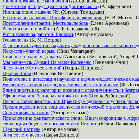
Любви прекрасные мгновения
(Автор не указан)
Драматизация бреда. (Хозяйка Достоевского)
(Альфред Бем)
Инопланетяне в школе N9.
(Хитоси Томидзава)
Я готовлюсь к школе. Портфолио дошкольника
(Е. В. Меттус, О
Преступления страсти. Месть за любовь
(Елена Арсеньева)
Религия синто и войны
(А. Б. Спеваковский)
Кот и хозяин за работой. Блокнот
(Автор не указан)
Геоэкология
(К. М. Петров)
Адаптация студентов к мультикультурной образовательной сре
Искусство благой кармы
(Нида Ченагцанг)
Лидерство, харизма, власть.
(Александр Белановский, Андрей 
Мы вернемся, Суоми! На земле Калевалы
(Геннадий Фиш)
Флот в огне Отечественной
(Генрих Веприков)
Пророк Зоны
(Владислав Выставной)
Подготовка и аттестация научных и научно-педагогических к
Введение в теорию гидродинамической устойчивости
(Ф. Драз
Единичность как категория познания: ограниченность и безгр
Афоризмы, или Записная книжка гения
(Игорь Рыбинский)
Песня о совершенстве, или Практикум здоровья и успеха для в
Предопределенность социально-экономической стратегии. Ди
Спортивная анатомия
(Автор не указан)
Приключения фантастического слона. Ищем сокровища в Афри
Эволюция общественного мнения в Японии
(Юлия Шашкова)
Щенячий патруль
(Автор не указан)
Зимнее лето весны
(Дарья Донцова)