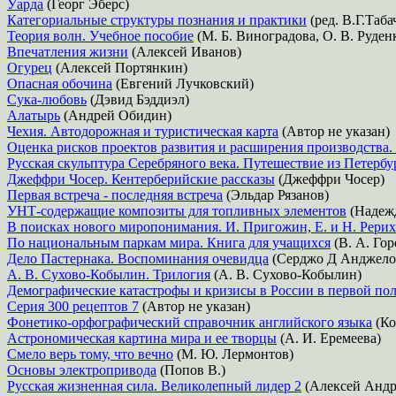
Уарда
(Георг Эберс)
Категориальные структуры познания и практики
(ред. В.Г.Таб
Теория волн. Учебное пособие
(М. Б. Виноградова, О. В. Руден
Впечатления жизни
(Алексей Иванов)
Огурец
(Алексей Портянкин)
Опасная обочина
(Евгений Лучковский)
Сука-любовь
(Дэвид Бэддиэл)
Алатырь
(Андрей Обидин)
Чехия. Автодорожная и туристическая карта
(Автор не указан)
Оценка рисков проектов развития и расширения производства
Русская скульптура Серебряного века. Путешествие из Петербу
Джеффри Чосер. Кентерберийские рассказы
(Джеффри Чосер)
Первая встреча - последняя встреча
(Эльдар Рязанов)
УНТ-содержащие композиты для топливных элементов
(Надежд
В поисках нового миропонимания. И. Пригожин, Е. и Н. Рери
По национальным паркам мира. Книга для учащихся
(В. А. Гор
Дело Пастернака. Воспоминания очевидца
(Серджо Д Анджело
А. В. Сухово-Кобылин. Трилогия
(А. В. Сухово-Кобылин)
Демографические катастрофы и кризисы в России в первой по
Серия 300 рецептов 7
(Автор не указан)
Фонетико-орфографический справочник английского языка
(Ко
Астрономическая картина мира и ее творцы
(А. И. Еремеева)
Смело верь тому, что вечно
(М. Ю. Лермонтов)
Основы электропривода
(Попов В.)
Русская жизненная сила. Великолепный лидер 2
(Алексей Андр