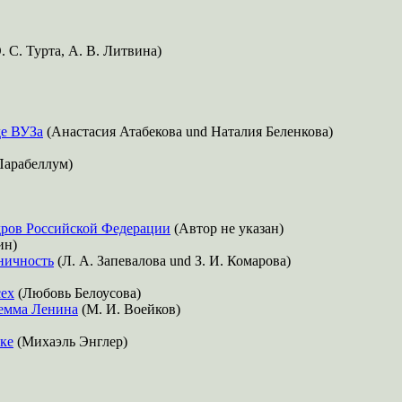
. С. Турта, А. В. Литвина)
де ВУЗа
(Анастасия Атабекова und Наталия Беленкова)
Парабеллум)
адров Российской Федерации
(Автор не указан)
ин)
аничность
(Л. А. Запевалова und З. И. Комарова)
сех
(Любовь Белоусова)
лемма Ленина
(М. И. Воейков)
ке
(Михаэль Энглер)