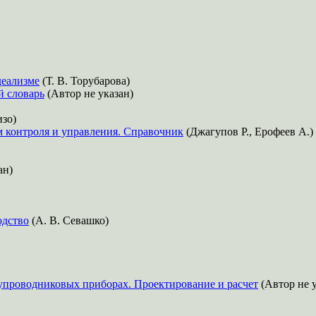
деализме
(Т. В. Торубарова)
й словарь
(Автор не указан)
зо)
м контроля и управления. Справочник
(Джагупов Р., Ерофеев А.)
ан)
одство
(А. В. Севашко)
проводниковых приборах. Проектирование и расчет
(Автор не у