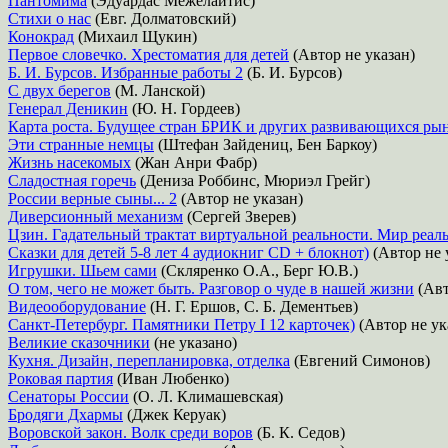
Пантомима
(Эдуардас Межелайтис)
Стихи о нас
(Евг. Долматовский)
Конокрад
(Михаил Щукин)
Первое словечко. Хрестоматия для детей
(Автор не указан)
Б. И. Бурсов. Избранные работы 2
(Б. И. Бурсов)
С двух берегов
(М. Ланской)
Генерал Деникин
(Ю. Н. Гордеев)
Карта роста. Будущее стран БРИК и других развивающихся ры
Эти странные немцы
(Штефан Зайдениц, Бен Баркоу)
Жизнь насекомых
(Жан Анри Фабр)
Сладостная горечь
(Дениза Роббинс, Мюриэл Грейг)
России верные сыны... 2
(Автор не указан)
Диверсионный механизм
(Сергей Зверев)
Цзин. Гадательный трактат виртуальной реальности. Мир реа
Сказки для детей 5-8 лет 4 аудиокниг CD + блокнот)
(Автор не 
Игрушки. Шьем сами
(Скляренко О.А., Берг Ю.В.)
О том, чего не может быть. Разговор о чуде в нашей жизни
(Авт
Видеооборудование
(Н. Г. Ершов, С. Б. Дементьев)
Санкт-Петербург. Памятники Петру I 12 карточек)
(Автор не ук
Великие сказочники
(не указано)
Кухня. Дизайн, перепланировка, отделка
(Евгений Симонов)
Роковая партия
(Иван Любенко)
Сенаторы России
(О. Л. Климашевская)
Бродяги Дхармы
(Джек Керуак)
Воровской закон. Волк среди воров
(Б. К. Седов)